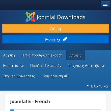
®
JOOMLA!
Joomla! Downloads
ΛΉΨΕΙΣ & ΕΠΕΚΤΆΣΕΙΣ
Λήψη
ΕΎΡΕΣΗ & ΜΆΘΗΣΗ
Έναρξη
ΚΟΙΝΌΤΗΤΑ & ΥΠΟΣΤΉΡΙΞΗ
ΠΌΡΟΙ ΠΡΟΓΡΑΜΜΑΤΙΣΤΏΝ
Αρχική
Η πιο πρόσφατη έκδοση
Λήψεις
Επεκτάσεις
Πακέτα Γλωσσών
Τεχνικές Απαιτήσεις
Συχνές Ερωτήσεις
Τεκμηρίωση API
Ελληνικά
Joomla! 5 - French