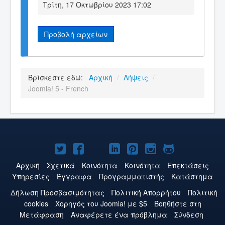
Τρίτη, 17 Οκτωβρίου 2023 17:02
Προβολή αρχείων
Βρίσκεστε εδώ:
Αρχική
/
Λήψεις
/
Joomla! 5 - French
Το
Το
Το
Το
Το
Το
Το
Joomla!
Joomla!
Joomla!
Joomla!
Joomla!
Joomla!
Joomla!
Αρχική
Σχετικά
Κοινότητα
Κοινότητα
Επεκτάσεις
Υπηρεσίες
Έγγραφα
Προγραμματιστής
Κατάστημα
στο
στο
στο
στο
στο
στο
στο
Δήλωση Προσβασιμότητας
Πολιτική Aπορρήτου
Πολιτική
Twitter
Facebook
YouTube
LinkedIn
Pinterest
Instagram
GitHub
cookies
Χορηγός του Joomla! με $5
Βοηθήστε στη
Μετάφραση
Αναφέρετε ένα πρόβλημα
Σύνδεση