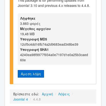
This package is for performing updates from
Joomla! 3.10 and previous 4.x releases to 4.4.8.
Λήφθηκε
3.883 φορές
Μέγεθος αρχείου
19,48 MB
Υπογραφή MD5
12cf5c4dd16fb74a2d9683ead348be39
Υπογραφή SHA1
4240ea98f9977f934a0e7197d1e0a25b3caed
60e
Άμεση λήψη
Βρίσκεστε εδώ:
Αρχική
/
Λήψεις
/
Joomla! 4
/
4.4.8