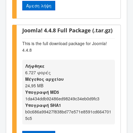
Άμεση λήψη
Joomla! 4.4.8 Full Package (.tar.gz)
This is the full download package for Joomla!
4.4.8
Λήφθηκε
6.727 φορές
Μέγεθος αρχείου
24,95 MB
Υπογραφή MD5
1da434ddb92486ed98249c34eb0d9fc3
Υπογραφή SHA1
b0c686a99427f838bd77e571e8591cd664701
5c5