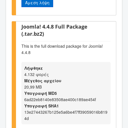
Άμεση λήψη
Joomla! 4.4.8 Full Package
(.tar.bz2)
This is the full download package for Joomla!
4.4.8
Λήφθηκε
4.132 φορές
Μέγεθος αρχείου
20,99 MB
Υπογραφή MD5
6ad22eb8140e83508ae400c189ae454f
Υπογραφή SHA1
13e27443267b125e5a6be4f7ff39059016b819
4d