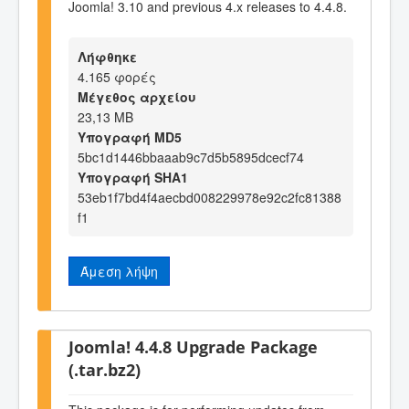
Joomla! 3.10 and previous 4.x releases to 4.4.8.
Λήφθηκε
4.165 φορές
Μέγεθος αρχείου
23,13 MB
Υπογραφή MD5
5bc1d1446bbaaab9c7d5b5895dcecf74
Υπογραφή SHA1
53eb1f7bd4f4aecbd008229978e92c2fc81388
f1
Άμεση λήψη
Joomla! 4.4.8 Upgrade Package
(.tar.bz2)