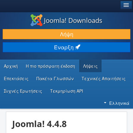
®
JOOMLA!
Joomla! Downloads
ΛΉΨΕΙΣ & ΕΠΕΚΤΆΣΕΙΣ
Λήψη
ΕΎΡΕΣΗ & ΜΆΘΗΣΗ
Έναρξη
ΚΟΙΝΌΤΗΤΑ & ΥΠΟΣΤΉΡΙΞΗ
ΠΌΡΟΙ ΠΡΟΓΡΑΜΜΑΤΙΣΤΏΝ
Αρχική
Η πιο πρόσφατη έκδοση
Λήψεις
Επεκτάσεις
Πακέτα Γλωσσών
Τεχνικές Απαιτήσεις
Συχνές Ερωτήσεις
Τεκμηρίωση API
Ελληνικά
Joomla! 4.4.8