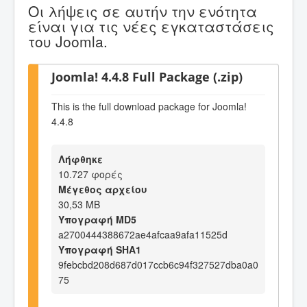
Οι λήψεις σε αυτήν την ενότητα
είναι για τις νέες εγκαταστάσεις
του Joomla.
Joomla! 4.4.8 Full Package (.zip)
This is the full download package for Joomla!
4.4.8
Λήφθηκε
10.727 φορές
Μέγεθος αρχείου
30,53 MB
Υπογραφή MD5
a2700444388672ae4afcaa9afa11525d
Υπογραφή SHA1
9febcbd208d687d017ccb6c94f327527dba0a0
75