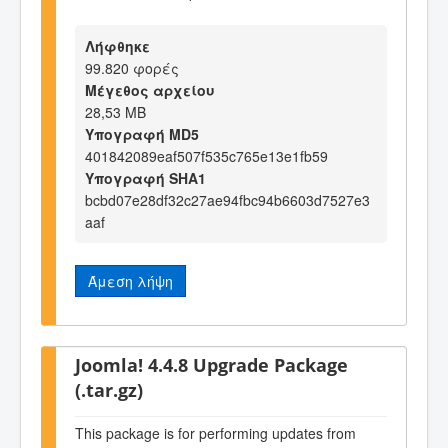
Λήφθηκε
99.820 φορές
Μέγεθος αρχείου
28,53 MB
Υπογραφή MD5
401842089eaf507f535c765e13e1fb59
Υπογραφή SHA1
bcbd07e28df32c27ae94fbc94b6603d7527e3
aaf
Άμεση λήψη
Joomla! 4.4.8 Upgrade Package
(.tar.gz)
This package is for performing updates from