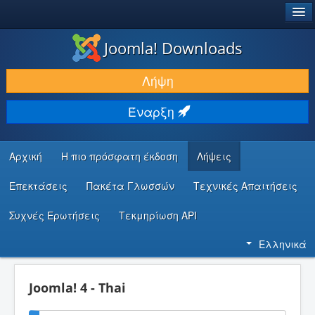
®
JOOMLA!
Joomla! Downloads
ΛΉΨΕΙΣ & ΕΠΕΚΤΆΣΕΙΣ
Λήψη
ΕΎΡΕΣΗ & ΜΆΘΗΣΗ
Έναρξη
ΚΟΙΝΌΤΗΤΑ & ΥΠΟΣΤΉΡΙΞΗ
ΠΌΡΟΙ ΠΡΟΓΡΑΜΜΑΤΙΣΤΏΝ
Αρχική
Η πιο πρόσφατη έκδοση
Λήψεις
Επεκτάσεις
Πακέτα Γλωσσών
Τεχνικές Απαιτήσεις
Συχνές Ερωτήσεις
Τεκμηρίωση API
Ελληνικά
Joomla! 4 - Thai