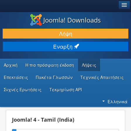
®
JOOMLA!
Joomla! Downloads
ΛΉΨΕΙΣ & ΕΠΕΚΤΆΣΕΙΣ
Λήψη
ΕΎΡΕΣΗ & ΜΆΘΗΣΗ
Έναρξη
ΚΟΙΝΌΤΗΤΑ & ΥΠΟΣΤΉΡΙΞΗ
ΠΌΡΟΙ ΠΡΟΓΡΑΜΜΑΤΙΣΤΏΝ
Αρχική
Η πιο πρόσφατη έκδοση
Λήψεις
Επεκτάσεις
Πακέτα Γλωσσών
Τεχνικές Απαιτήσεις
Συχνές Ερωτήσεις
Τεκμηρίωση API
Ελληνικά
Joomla! 4 - Tamil (India)