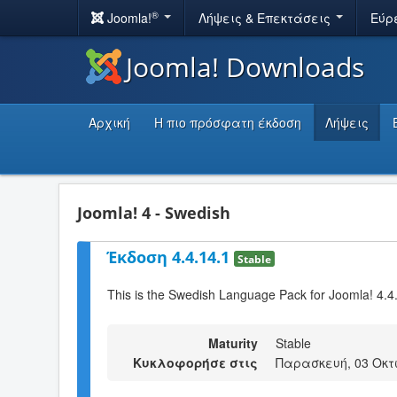
®
Joomla!
Λήψεις & Επεκτάσεις
Εύρ
Joomla! Downloads
Αρχική
Η πιο πρόσφατη έκδοση
Λήψεις
Joomla! 4 - Swedish
Έκδοση 4.4.14.1
Stable
This is the Swedish Language Pack for Joomla! 4.4
Maturity
Stable
Κυκλοφορήσε στις
Παρασκευή, 03 Οκτ