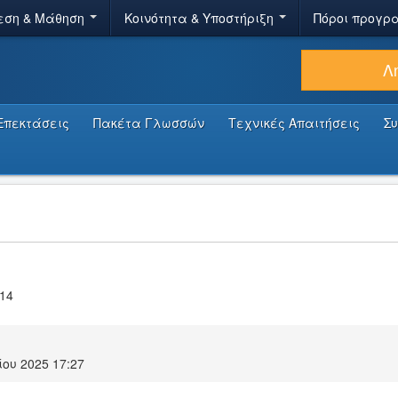
εση & Μάθηση
Κοινότητα & Υποστήριξη
Πόροι προγρ
Λ
Επεκτάσεις
Πακέτα Γλωσσών
Τεχνικές Απαιτήσεις
Σ
.14
ίου 2025 17:27