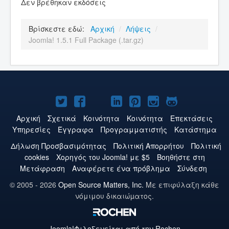
Δεν βρέθηκαν εκδόσεις
Βρίσκεστε εδώ:
Αρχική
/
Λήψεις
/
Joomla! 1.5.1 Full Package (.tar.gz)
Το
Το
Το
Το
Το
Το
Το
Joomla!
Joomla!
Joomla!
Joomla!
Joomla!
Joomla!
Joomla!
Αρχική
Σχετικά
Κοινότητα
Κοινότητα
Επεκτάσεις
Υπηρεσίες
Έγγραφα
Προγραμματιστής
Κατάστημα
στο
στο
στο
στο
στο
στο
στο
Δήλωση Προσβασιμότητας
Πολιτική Aπορρήτου
Πολιτική
Twitter
Facebook
YouTube
LinkedIn
Pinterest
Instagram
GitHub
cookies
Χορηγός του Joomla! με $5
Βοηθήστε στη
Μετάφραση
Αναφέρετε ένα πρόβλημα
Σύνδεση
© 2005 - 2026
Open Source Matters, Inc.
Με επιφύλαξη κάθε
νόμιμου δικαιώµατος.
Joomla!
Φιλοξενείται από την Rochen