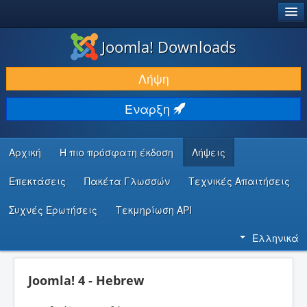
®
JOOMLA!
Joomla! Downloads
ΛΉΨΕΙΣ & ΕΠΕΚΤΆΣΕΙΣ
Λήψη
ΕΎΡΕΣΗ & ΜΆΘΗΣΗ
Έναρξη
ΚΟΙΝΌΤΗΤΑ & ΥΠΟΣΤΉΡΙΞΗ
ΠΌΡΟΙ ΠΡΟΓΡΑΜΜΑΤΙΣΤΏΝ
Αρχική
Η πιο πρόσφατη έκδοση
Λήψεις
Επεκτάσεις
Πακέτα Γλωσσών
Τεχνικές Απαιτήσεις
Συχνές Ερωτήσεις
Τεκμηρίωση API
Ελληνικά
Joomla! 4 - Hebrew