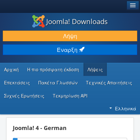
®
JOOMLA!
Joomla! Downloads
ΛΉΨΕΙΣ & ΕΠΕΚΤΆΣΕΙΣ
Λήψη
ΕΎΡΕΣΗ & ΜΆΘΗΣΗ
Έναρξη
ΚΟΙΝΌΤΗΤΑ & ΥΠΟΣΤΉΡΙΞΗ
ΠΌΡΟΙ ΠΡΟΓΡΑΜΜΑΤΙΣΤΏΝ
Αρχική
Η πιο πρόσφατη έκδοση
Λήψεις
Επεκτάσεις
Πακέτα Γλωσσών
Τεχνικές Απαιτήσεις
Συχνές Ερωτήσεις
Τεκμηρίωση API
Ελληνικά
Joomla! 4 - German