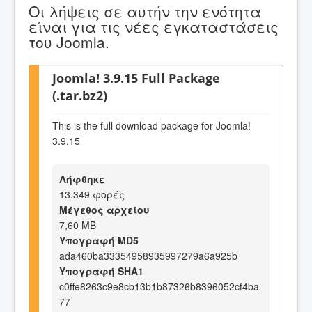
Οι λήψεις σε αυτήν την ενότητα
είναι για τις νέες εγκαταστάσεις
του Joomla.
Joomla! 3.9.15 Full Package
(.tar.bz2)
This is the full download package for Joomla!
3.9.15
Λήφθηκε
13.349 φορές
Μέγεθος αρχείου
7,60 MB
Υπογραφή MD5
ada460ba33354958935997279a6a925b
Υπογραφή SHA1
c0ffe8263c9e8cb13b1b87326b8396052cf4ba
77