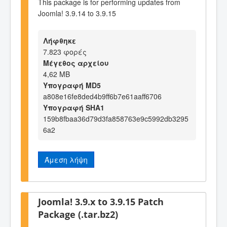
This package is for performing updates from
Joomla! 3.9.14 to 3.9.15
Λήφθηκε
7.823 φορές
Μέγεθος αρχείου
4,62 MB
Υπογραφή MD5
a808e16fe8ded4b9ff6b7e61aaff6706
Υπογραφή SHA1
159b8fbaa36d79d3fa858763e9c5992db3295
6a2
Άμεση λήψη
Joomla! 3.9.x to 3.9.15 Patch
Package (.tar.bz2)