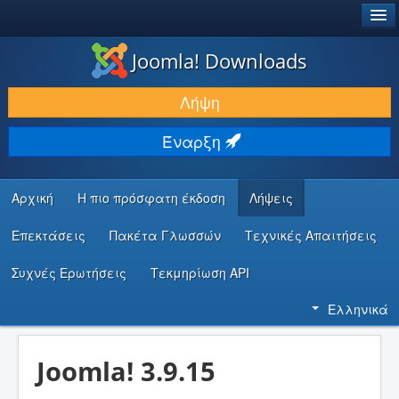
®
JOOMLA!
Joomla! Downloads
ΛΉΨΕΙΣ & ΕΠΕΚΤΆΣΕΙΣ
Λήψη
ΕΎΡΕΣΗ & ΜΆΘΗΣΗ
Έναρξη
ΚΟΙΝΌΤΗΤΑ & ΥΠΟΣΤΉΡΙΞΗ
ΠΌΡΟΙ ΠΡΟΓΡΑΜΜΑΤΙΣΤΏΝ
Αρχική
Η πιο πρόσφατη έκδοση
Λήψεις
Επεκτάσεις
Πακέτα Γλωσσών
Τεχνικές Απαιτήσεις
Συχνές Ερωτήσεις
Τεκμηρίωση API
Ελληνικά
Joomla! 3.9.15