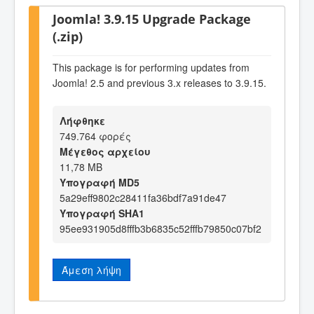
Joomla! 3.9.15 Upgrade Package
(.zip)
This package is for performing updates from
Joomla! 2.5 and previous 3.x releases to 3.9.15.
Λήφθηκε
749.764 φορές
Μέγεθος αρχείου
11,78 MB
Υπογραφή MD5
5a29eff9802c28411fa36bdf7a91de47
Υπογραφή SHA1
95ee931905d8fffb3b6835c52fffb79850c07bf2
Άμεση λήψη