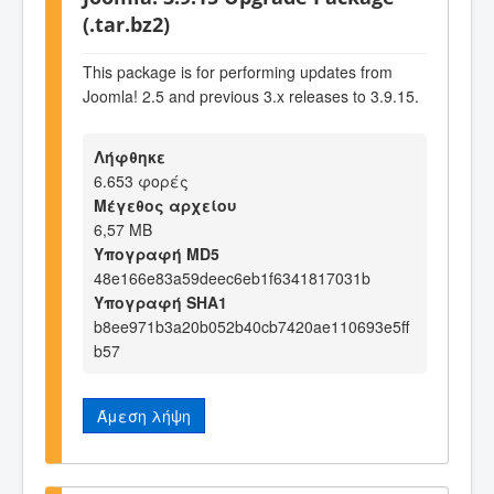
(.tar.bz2)
This package is for performing updates from
Joomla! 2.5 and previous 3.x releases to 3.9.15.
Λήφθηκε
6.653 φορές
Μέγεθος αρχείου
6,57 MB
Υπογραφή MD5
48e166e83a59deec6eb1f6341817031b
Υπογραφή SHA1
b8ee971b3a20b052b40cb7420ae110693e5ff
b57
Άμεση λήψη