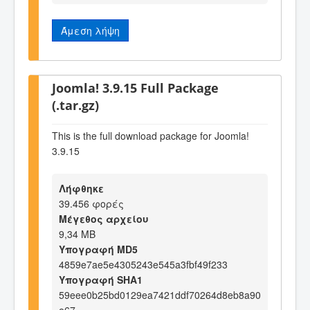
Άμεση λήψη
Joomla! 3.9.15 Full Package
(.tar.gz)
This is the full download package for Joomla!
3.9.15
Λήφθηκε
39.456 φορές
Μέγεθος αρχείου
9,34 MB
Υπογραφή MD5
4859e7ae5e4305243e545a3fbf49f233
Υπογραφή SHA1
59eee0b25bd0129ea7421ddf70264d8eb8a90