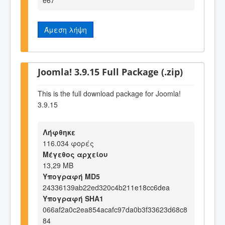
e67
Άμεση λήψη
Joomla! 3.9.15 Full Package (.zip)
This is the full download package for Joomla!
3.9.15
Λήφθηκε
116.034 φορές
Μέγεθος αρχείου
13,29 MB
Υπογραφή MD5
24336139ab22ed320c4b211e18cc6dea
Υπογραφή SHA1
066af2a0c2ea854acafc97da0b3f33623d68c8
84