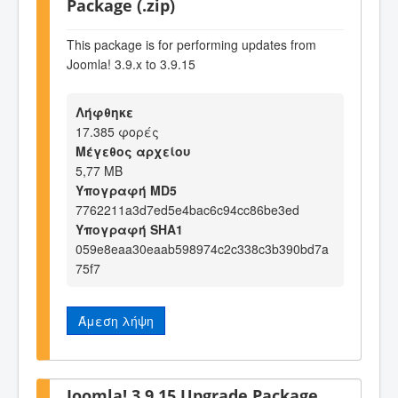
Package (.zip)
This package is for performing updates from
Joomla! 3.9.x to 3.9.15
Λήφθηκε
17.385 φορές
Μέγεθος αρχείου
5,77 MB
Υπογραφή MD5
7762211a3d7ed5e4bac6c94cc86be3ed
Υπογραφή SHA1
059e8eaa30eaab598974c2c338c3b390bd7a
75f7
Άμεση λήψη
Joomla! 3.9.15 Upgrade Package