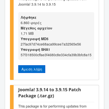
Joomla! 3.9.14 to 3.9.15
Λήφθηκε
6.860 φορές
Μέγεθος αρχείου
1,71 MB
Υπογραφή MD5
27fac97d74ce68aca99cee7a32565e56
Υπογραφή SHA1
57f318500cffae3f4680c8e334cfa39b3bfc8a15
Άμεση λήψη
Joomla! 3.9.14 to 3.9.15 Patch
Package (.tar.gz)
This package is for performing updates from