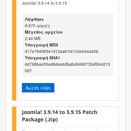
Joomla! 3.9.14 to 3.9.15
Λήφθηκε
8.670 φορές
Μέγεθος αρχείου
2,40 MB
Υπογραφή MD5
917e78498341d13aab1f41c0e544a406
Υπογραφή SHA1
6d798bae50ed6dee6dbab494887354f844215
b87
Άμεση λήψη
Joomla! 3.9.14 to 3.9.15 Patch
Package (.zip)