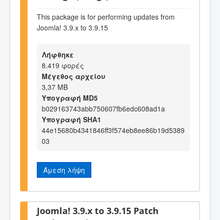
This package is for performing updates from
Joomla! 3.9.x to 3.9.15
Λήφθηκε
8.419 φορές
Μέγεθος αρχείου
3,37 MB
Υπογραφή MD5
b029163743abb750607fb6edc608ad1a
Υπογραφή SHA1
44e15680b4341846ff3f574eb8ee86b19d5389
03
Άμεση λήψη
Joomla! 3.9.x to 3.9.15 Patch