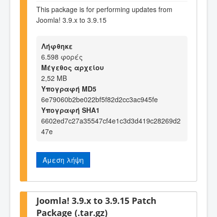
This package is for performing updates from
Joomla! 3.9.x to 3.9.15
Λήφθηκε
6.598 φορές
Μέγεθος αρχείου
2,52 MB
Υπογραφή MD5
6e79060b2be022bf5f82d2cc3ac945fe
Υπογραφή SHA1
6602ed7c27a35547cf4e1c3d3d419c28269d2
47e
Άμεση λήψη
Joomla! 3.9.x to 3.9.15 Patch
Package (.tar.gz)