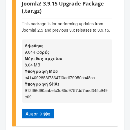
Joomla! 3.9.15 Upgrade Package
(.tar.gz)
This package is for performing updates from
Joomla! 2.5 and previous 3.x releases to 3.9.15.
Λήφθηκε
9.044 φορές
Μέγεθος αρχείου
8,04 MB
Υπογραφή MD5
e414092853f78647f0adf79050cb48ca
Υπογραφή SHA1
912f96d90aabefc3d65d9757dd7aed345c949
e09
Άμεση λήψη