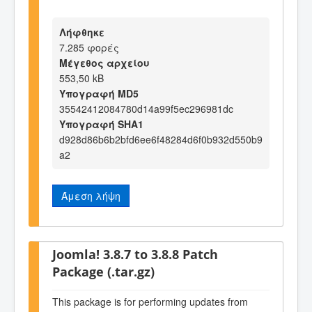
Λήφθηκε
7.285 φορές
Μέγεθος αρχείου
553,50 kB
Υπογραφή MD5
35542412084780d14a99f5ec296981dc
Υπογραφή SHA1
d928d86b6b2bfd6ee6f48284d6f0b932d550b9
a2
Άμεση λήψη
Joomla! 3.8.7 to 3.8.8 Patch
Package (.tar.gz)
This package is for performing updates from