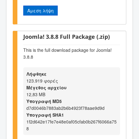
Άμεση λήψη
Joomla! 3.8.8 Full Package (.zip)
This is the full download package for Joomla!
3.8.8
Λήφθηκε
123.919 φορές
Μέγεθος αρχείου
12,83 MB
Υπογραφή MD5
d7d0046b7883ab2b6b4923f78aae9d9d
Υπογραφή SHA1
1f2d642e17fe7e48e0af05cfab0b267f6066a75
8