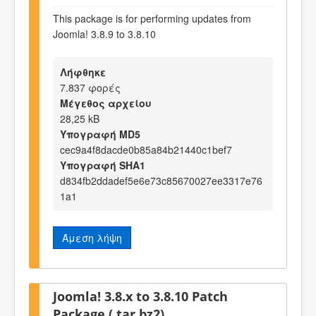
This package is for performing updates from
Joomla! 3.8.9 to 3.8.10
Λήφθηκε
7.837 φορές
Μέγεθος αρχείου
28,25 kB
Υπογραφή MD5
cec9a4f8dacde0b85a84b21440c1bef7
Υπογραφή SHA1
d834fb2ddadef5e6e73c85670027ee3317e76
1a1
Άμεση λήψη
Joomla! 3.8.x to 3.8.10 Patch
Package (.tar.bz2)