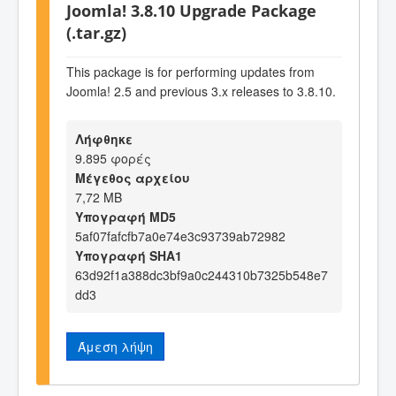
Joomla! 3.8.10 Upgrade Package
(.tar.gz)
This package is for performing updates from
Joomla! 2.5 and previous 3.x releases to 3.8.10.
Λήφθηκε
9.895 φορές
Μέγεθος αρχείου
7,72 MB
Υπογραφή MD5
5af07fafcfb7a0e74e3c93739ab72982
Υπογραφή SHA1
63d92f1a388dc3bf9a0c244310b7325b548e7
dd3
Άμεση λήψη