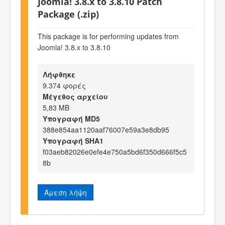
Joomla! 3.8.x to 3.8.10 Patch
Package (.zip)
This package is for performing updates from
Joomla! 3.8.x to 3.8.10
Λήφθηκε
9.374 φορές
Μέγεθος αρχείου
5,83 MB
Υπογραφή MD5
388e854aa1120aaf76007e59a3e8db95
Υπογραφή SHA1
f03aeb82026e0efe4e750a5bd6f350d666f5c5
8b
Άμεση λήψη