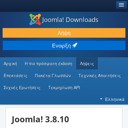
®
JOOMLA!
Joomla! Downloads
ΛΉΨΕΙΣ & ΕΠΕΚΤΆΣΕΙΣ
Λήψη
ΕΎΡΕΣΗ & ΜΆΘΗΣΗ
Έναρξη
ΚΟΙΝΌΤΗΤΑ & ΥΠΟΣΤΉΡΙΞΗ
ΠΌΡΟΙ ΠΡΟΓΡΑΜΜΑΤΙΣΤΏΝ
Αρχική
Η πιο πρόσφατη έκδοση
Λήψεις
Επεκτάσεις
Πακέτα Γλωσσών
Τεχνικές Απαιτήσεις
Συχνές Ερωτήσεις
Τεκμηρίωση API
Ελληνικά
Joomla! 3.8.10