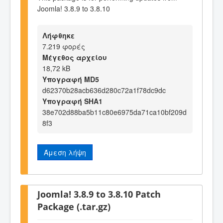
Joomla! 3.8.9 to 3.8.10
Λήφθηκε
7.219 φορές
Μέγεθος αρχείου
18,72 kB
Υπογραφή MD5
d62370b28acb636d280c72a1f78dc9dc
Υπογραφή SHA1
38e702d88ba5b11c80e6975da71ca10bf209d
8f3
Άμεση λήψη
Joomla! 3.8.9 to 3.8.10 Patch
Package (.tar.gz)