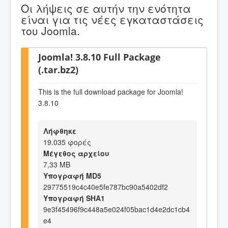
Οι λήψεις σε αυτήν την ενότητα
είναι για τις νέες εγκαταστάσεις
του Joomla.
Joomla! 3.8.10 Full Package
(.tar.bz2)
This is the full download package for Joomla!
3.8.10
Λήφθηκε
19.035 φορές
Μέγεθος αρχείου
7,33 MB
Υπογραφή MD5
29775519c4c40e5fe787bc90a5402df2
Υπογραφή SHA1
9e3f45496f9c448a5e024f05bac1d4e2dc1cb4
e4