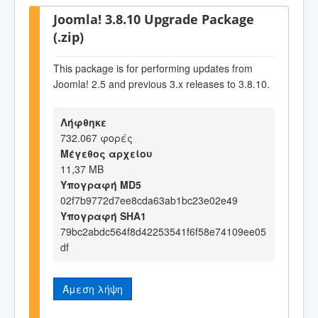
Joomla! 3.8.10 Upgrade Package
(.zip)
This package is for performing updates from
Joomla! 2.5 and previous 3.x releases to 3.8.10.
Λήφθηκε
732.067 φορές
Μέγεθος αρχείου
11,37 MB
Υπογραφή MD5
02f7b9772d7ee8cda63ab1bc23e02e49
Υπογραφή SHA1
79bc2abdc564f8d42253541f6f58e74109ee05
df
Άμεση λήψη