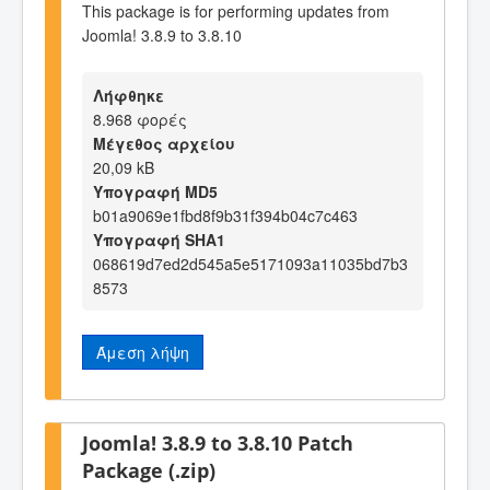
This package is for performing updates from
Joomla! 3.8.9 to 3.8.10
Λήφθηκε
8.968 φορές
Μέγεθος αρχείου
20,09 kB
Υπογραφή MD5
b01a9069e1fbd8f9b31f394b04c7c463
Υπογραφή SHA1
068619d7ed2d545a5e5171093a11035bd7b3
8573
Άμεση λήψη
Joomla! 3.8.9 to 3.8.10 Patch
Package (.zip)