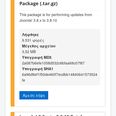
Package (.tar.gz)
This package is for performing updates from
Joomla! 3.8.x to 3.8.10
Λήφθηκε
9.531 φορές
Μέγεθος αρχείου
3,52 MB
Υπογραφή MD5
2a087b6efe1058d532c6bfaa68c07f87
Υπογραφή SHA1
6a96d8ef1f50de460f7ecdbb14840641573524
fe
Άμεση λήψη