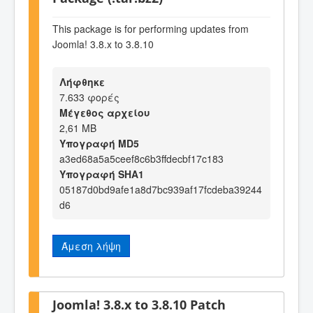
This package is for performing updates from
Joomla! 3.8.x to 3.8.10
Λήφθηκε
7.633 φορές
Μέγεθος αρχείου
2,61 MB
Υπογραφή MD5
a3ed68a5a5ceef8c6b3ffdecbf17c183
Υπογραφή SHA1
05187d0bd9afe1a8d7bc939af17fcdeba39244
d6
Άμεση λήψη
Joomla! 3.8.x to 3.8.10 Patch