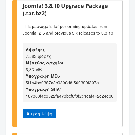
Joomla! 3.8.10 Upgrade Package
(.tar.bz2)
This package is for performing updates from
Joomla! 2.5 and previous 3.x releases to 3.8.10.
Λήφθηκε
7.583 φορές
Μέγεθος αρχείου
6,33 MB
Υπογραφή MD5
5f1e4bb9387e3c9390d8f500390f307a
Υπογραφή SHA1
187883f4c6522fa478bcf8f8f2e1caf442c24d60
Άμεση λήψη