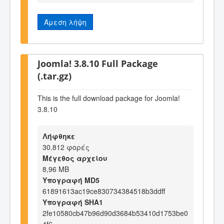
Άμεση λήψη
Joomla! 3.8.10 Full Package
(.tar.gz)
This is the full download package for Joomla!
3.8.10
Λήφθηκε
30.812 φορές
Μέγεθος αρχείου
8,96 MB
Υπογραφή MD5
61891613ac19ce830734384518b3ddff
Υπογραφή SHA1
2fe10580cb47b96d90d3684b53410d1753be0