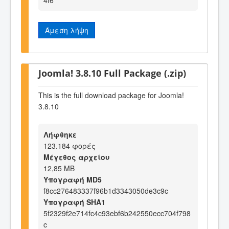
4f6
Άμεση λήψη
Joomla! 3.8.10 Full Package (.zip)
This is the full download package for Joomla!
3.8.10
Λήφθηκε
123.184 φορές
Μέγεθος αρχείου
12,85 MB
Υπογραφή MD5
f8cc276483337f96b1d3343050de3c9c
Υπογραφή SHA1
5f2329f2e714fc4c93ebf6b242550ecc704f798
c