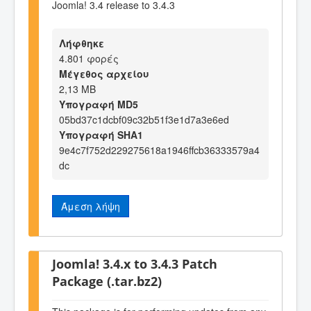
Joomla! 3.4 release to 3.4.3
Λήφθηκε
4.801 φορές
Μέγεθος αρχείου
2,13 MB
Υπογραφή MD5
05bd37c1dcbf09c32b51f3e1d7a3e6ed
Υπογραφή SHA1
9e4c7f752d229275618a1946ffcb36333579a4
dc
Άμεση λήψη
Joomla! 3.4.x to 3.4.3 Patch
Package (.tar.bz2)