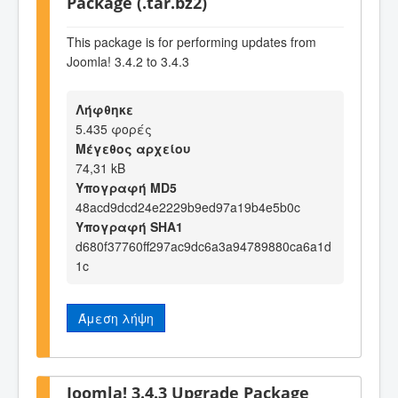
Package (.tar.bz2)
This package is for performing updates from
Joomla! 3.4.2 to 3.4.3
Λήφθηκε
5.435 φορές
Μέγεθος αρχείου
74,31 kB
Υπογραφή MD5
48acd9dcd24e2229b9ed97a19b4e5b0c
Υπογραφή SHA1
d680f37760ff297ac9dc6a3a94789880ca6a1d
1c
Άμεση λήψη
Joomla! 3.4.3 Upgrade Package