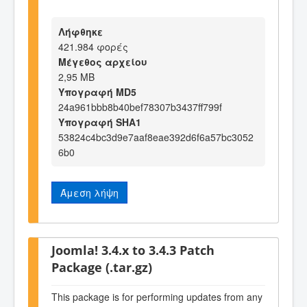
Λήφθηκε
421.984 φορές
Μέγεθος αρχείου
2,95 MB
Υπογραφή MD5
24a961bbb8b40bef78307b3437ff799f
Υπογραφή SHA1
53824c4bc3d9e7aaf8eae392d6f6a57bc3052
6b0
Άμεση λήψη
Joomla! 3.4.x to 3.4.3 Patch
Package (.tar.gz)
This package is for performing updates from any