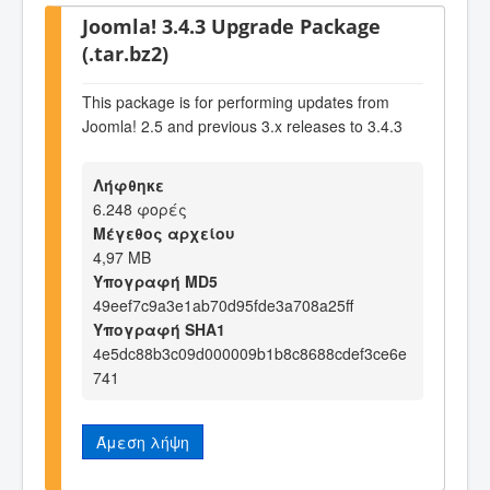
Joomla! 3.4.3 Upgrade Package
(.tar.bz2)
This package is for performing updates from
Joomla! 2.5 and previous 3.x releases to 3.4.3
Λήφθηκε
6.248 φορές
Μέγεθος αρχείου
4,97 MB
Υπογραφή MD5
49eef7c9a3e1ab70d95fde3a708a25ff
Υπογραφή SHA1
4e5dc88b3c09d000009b1b8c8688cdef3ce6e
741
Άμεση λήψη