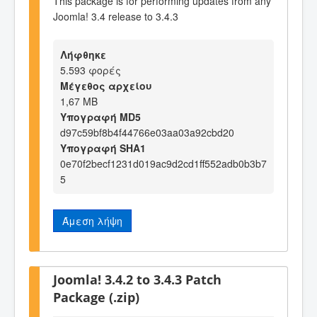
This package is for performing updates from any
Joomla! 3.4 release to 3.4.3
Λήφθηκε
5.593 φορές
Μέγεθος αρχείου
1,67 MB
Υπογραφή MD5
d97c59bf8b4f44766e03aa03a92cbd20
Υπογραφή SHA1
0e70f2becf1231d019ac9d2cd1ff552adb0b3b7
5
Άμεση λήψη
Joomla! 3.4.2 to 3.4.3 Patch
Package (.zip)