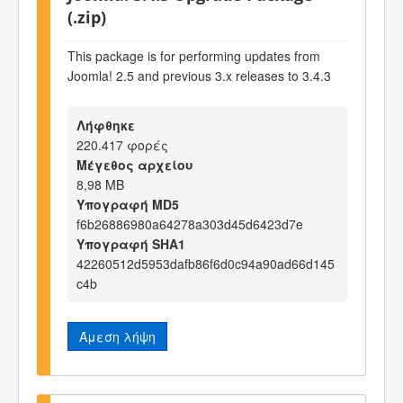
(.zip)
This package is for performing updates from
Joomla! 2.5 and previous 3.x releases to 3.4.3
Λήφθηκε
220.417 φορές
Μέγεθος αρχείου
8,98 MB
Υπογραφή MD5
f6b26886980a64278a303d45d6423d7e
Υπογραφή SHA1
42260512d5953dafb86f6d0c94a90ad66d145
c4b
Άμεση λήψη