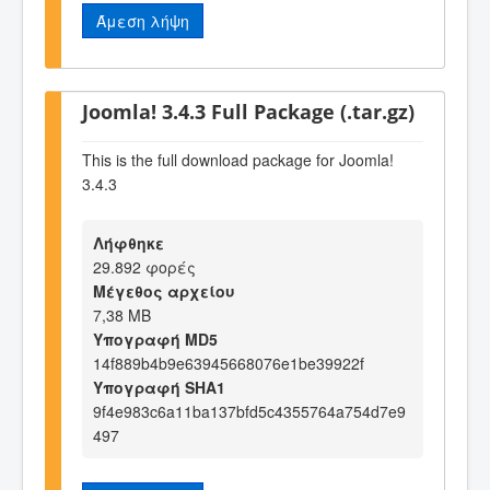
Άμεση λήψη
Joomla! 3.4.3 Full Package (.tar.gz)
This is the full download package for Joomla!
3.4.3
Λήφθηκε
29.892 φορές
Μέγεθος αρχείου
7,38 MB
Υπογραφή MD5
14f889b4b9e63945668076e1be39922f
Υπογραφή SHA1
9f4e983c6a11ba137bfd5c4355764a754d7e9
497