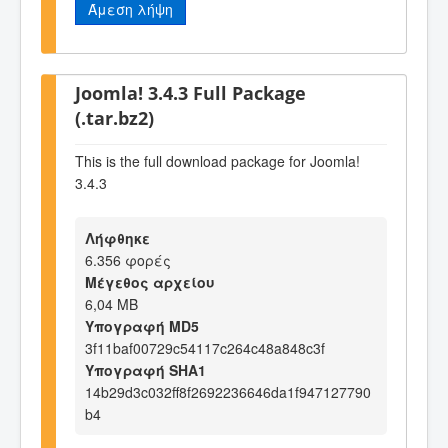
Άμεση λήψη
Joomla! 3.4.3 Full Package
(.tar.bz2)
This is the full download package for Joomla!
3.4.3
Λήφθηκε
6.356 φορές
Μέγεθος αρχείου
6,04 MB
Υπογραφή MD5
3f11baf00729c54117c264c48a848c3f
Υπογραφή SHA1
14b29d3c032ff8f2692236646da1f947127790
b4