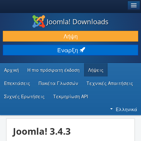
®
JOOMLA!
Joomla! Downloads
ΛΉΨΕΙΣ & ΕΠΕΚΤΆΣΕΙΣ
Λήψη
ΕΎΡΕΣΗ & ΜΆΘΗΣΗ
Έναρξη
ΚΟΙΝΌΤΗΤΑ & ΥΠΟΣΤΉΡΙΞΗ
ΠΌΡΟΙ ΠΡΟΓΡΑΜΜΑΤΙΣΤΏΝ
Αρχική
Η πιο πρόσφατη έκδοση
Λήψεις
Επεκτάσεις
Πακέτα Γλωσσών
Τεχνικές Απαιτήσεις
Συχνές Ερωτήσεις
Τεκμηρίωση API
Ελληνικά
Joomla! 3.4.3