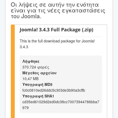
Οι λήψεις σε αυτήν την ενότητα
είναι για τις νέες εγκαταστάσεις
του Joomla.
Joomla! 3.4.3 Full Package (.zip)
This is the full download package for Joomla!
3.4.3
Λήφθηκε
370.724 φορές
Μέγεθος αρχείου
10,47 MB
Υπογραφή MD5
fc0c0810ed26ddc5c303de3b90a3cffb
Υπογραφή SHA1
cd35ed61029d2ed0dc38cc70073944786bba7
979