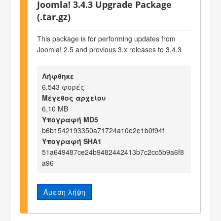
Joomla! 3.4.3 Upgrade Package
(.tar.gz)
This package is for performing updates from
Joomla! 2.5 and previous 3.x releases to 3.4.3
Λήφθηκε
6.543 φορές
Μέγεθος αρχείου
6,10 MB
Υπογραφή MD5
b6b1542193350a71724a10e2e1b0f94f
Υπογραφή SHA1
51a649487ce24b9482442413b7c2cc5b9a6f8
a96
Άμεση λήψη