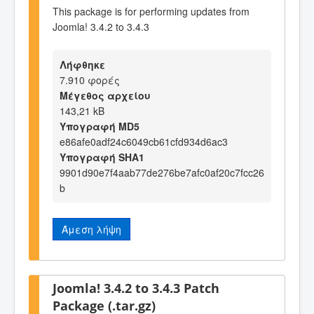
This package is for performing updates from
Joomla! 3.4.2 to 3.4.3
Λήφθηκε
7.910 φορές
Μέγεθος αρχείου
143,21 kB
Υπογραφή MD5
e86afe0adf24c6049cb61cfd934d6ac3
Υπογραφή SHA1
9901d90e7f4aab77de276be7afc0af20c7fcc26
b
Άμεση λήψη
Joomla! 3.4.2 to 3.4.3 Patch
Package (.tar.gz)