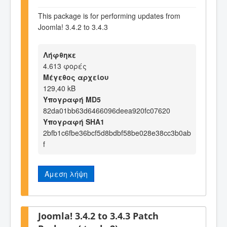
This package is for performing updates from
Joomla! 3.4.2 to 3.4.3
Λήφθηκε
4.613 φορές
Μέγεθος αρχείου
129,40 kB
Υπογραφή MD5
82da01bb63d6466096deea920fc07620
Υπογραφή SHA1
2bfb1c6fbe36bcf5d8bdbf58be028e38cc3b0ab
f
Άμεση λήψη
Joomla! 3.4.2 to 3.4.3 Patch