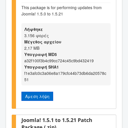
This package is for performing updates from
Joomla! 1.5.0 to 1.5.21
Λήφθηκε
3.156 φορές
Μέγεθος αρχείου
2,17 MB
Υπογραφή MD5
a32f100f3b4c99cc724c45c9bd432419
Υπογραφή SHA1
f1e3afc0c3a06e8a179cfc44b73db6da20578c
51
Άμεση λήψη
Joomla! 1.5.1 to 1.5.21 Patch
Package (.zip)