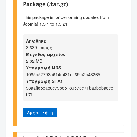
Package (.tar.gz)
This package is for performing updates from
Joomla! 1.5.1 to 1.5.21
Λήφθηκε
3.639 φορές
Μέγεθος αρχείου
2,62 MB
Υπογραφή MD5
1065a57793a614d431eff69fa2a43265
Υπογραφή SHA1
93aaff85ea86c798d5180573e71ba3b5baece
b7f
Άμεση λήψη