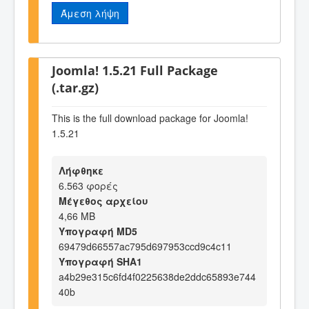
Άμεση λήψη
Joomla! 1.5.21 Full Package
(.tar.gz)
This is the full download package for Joomla!
1.5.21
Λήφθηκε
6.563 φορές
Μέγεθος αρχείου
4,66 MB
Υπογραφή MD5
69479d66557ac795d697953ccd9c4c11
Υπογραφή SHA1
a4b29e315c6fd4f0225638de2ddc65893e744
40b