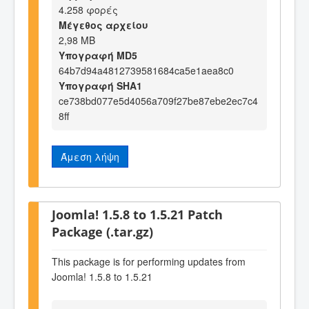
4.258 φορές
Μέγεθος αρχείου
2,98 MB
Υπογραφή MD5
64b7d94a4812739581684ca5e1aea8c0
Υπογραφή SHA1
ce738bd077e5d4056a709f27be87ebe2ec7c4
8ff
Άμεση λήψη
Joomla! 1.5.8 to 1.5.21 Patch
Package (.tar.gz)
This package is for performing updates from
Joomla! 1.5.8 to 1.5.21