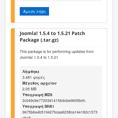
Άμεση λήψη
Joomla! 1.5.4 to 1.5.21 Patch
Package (.tar.gz)
This package is for performing updates from
Joomla! 1.5.4 to 1.5.21
Λήφθηκε
3.481 φορές
Μέγεθος αρχείου
2,05 MB
Υπογραφή MD5
2c049c9e77203d141fdc6cbe960f6efc
Υπογραφή SHA1
9675b6a4b519427bcaa6238ca14e182c1573
ebe5