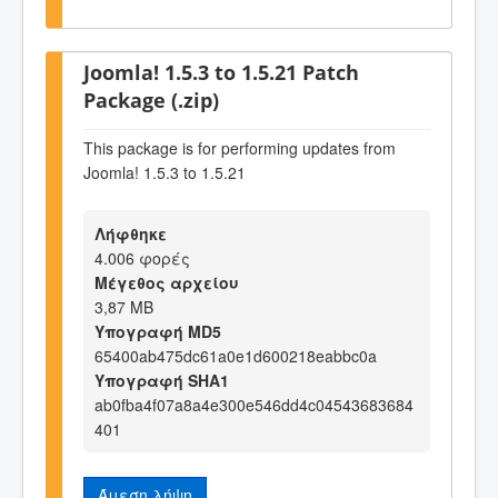
Joomla! 1.5.3 to 1.5.21 Patch
Package (.zip)
This package is for performing updates from
Joomla! 1.5.3 to 1.5.21
Λήφθηκε
4.006 φορές
Μέγεθος αρχείου
3,87 MB
Υπογραφή MD5
65400ab475dc61a0e1d600218eabbc0a
Υπογραφή SHA1
ab0fba4f07a8a4e300e546dd4c04543683684
401
Άμεση λήψη