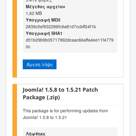
Μέγεθος αρχείου
1,62 MB
Υπογραφή MD5
2839c5ef932286fc9a81d7ccbff24f1b
Υπογραφή SHA1
d51b29b9b05717992dcaac66affa4ee11f4779
0c
Άμεση λήψη
Joomla! 1.5.8 to 1.5.21 Patch
Package (.zip)
This package is for performing updates from
Joomla! 1.5.8 to 1.5.21
Λήφθηκε