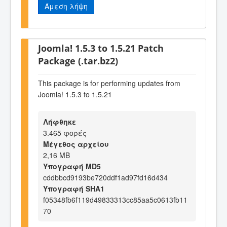
Άμεση λήψη
Joomla! 1.5.3 to 1.5.21 Patch
Package (.tar.bz2)
This package is for performing updates from
Joomla! 1.5.3 to 1.5.21
Λήφθηκε
3.465 φορές
Μέγεθος αρχείου
2,16 MB
Υπογραφή MD5
cddbbcd9193be720ddf1ad97fd16d434
Υπογραφή SHA1
f05348fb6f119d49833313cc85aa5c0613fb11
70