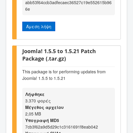
abb53f64ccb3adfecaec36527c19e552615b96
6e
Άμεση λήψη
Joomla! 1.5.5 to 1.5.21 Patch
Package (.tar.gz)
This package is for performing updates from
Joomla! 1.5.5 to 1.5.21
Λήφθηκε
3.370 φορές
Μέγεθος αρχείου
2,05 MB
Υπογραφή MD5
7cb3f62a9d5d29c1c3161691f8eab042