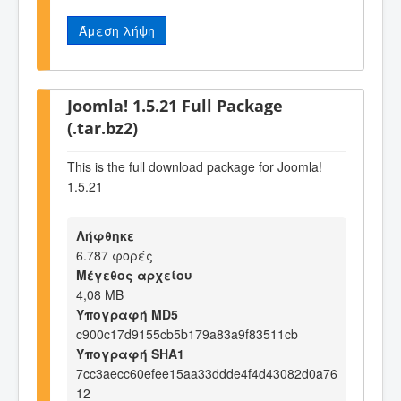
Άμεση λήψη
Joomla! 1.5.21 Full Package
(.tar.bz2)
This is the full download package for Joomla!
1.5.21
Λήφθηκε
6.787 φορές
Μέγεθος αρχείου
4,08 MB
Υπογραφή MD5
c900c17d9155cb5b179a83a9f83511cb
Υπογραφή SHA1
7cc3aecc60efee15aa33ddde4f4d43082d0a76
12