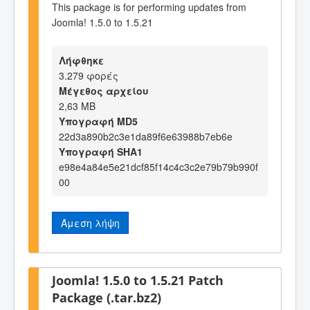
This package is for performing updates from
Joomla! 1.5.0 to 1.5.21
Λήφθηκε
3.279 φορές
Μέγεθος αρχείου
2,63 MB
Υπογραφή MD5
22d3a890b2c3e1da89f6e63988b7eb6e
Υπογραφή SHA1
e98e4a84e5e21dcf85f14c4c3c2e79b79b990f
00
Άμεση λήψη
Joomla! 1.5.0 to 1.5.21 Patch
Package (.tar.bz2)