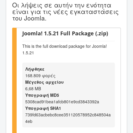
Οι λήψεις σε αυτήν την ενότητα
είναι για τις νέες εγκαταστάσεις
του Joomla.
Joomla! 1.5.21 Full Package (.zip)
This is the full download package for Joomla!
1.5.21
Λήφθηκε
168.809 φορές
Μέγεθος αρχείου
6,68 MB
Υπογραφή MD5
5308cad91bea1afcb801e9cd3843392a
Υπογραφή SHA1
739fd63acbebc8cee351120578952c848504a
4eb