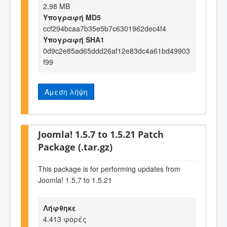
2,98 MB
Υπογραφή MD5
ccf294bcaa7b35e5b7c6301962dec4f4
Υπογραφή SHA1
0d9c2e85ad65ddd26af12e83dc4a61bd49903
f99
Άμεση λήψη
Joomla! 1.5.7 to 1.5.21 Patch
Package (.tar.gz)
This package is for performing updates from
Joomla! 1.5.7 to 1.5.21
Λήφθηκε
4.413 φορές