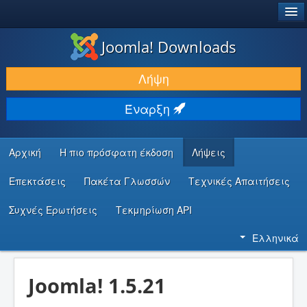
®
JOOMLA!
Joomla! Downloads
ΛΉΨΕΙΣ & ΕΠΕΚΤΆΣΕΙΣ
Λήψη
ΕΎΡΕΣΗ & ΜΆΘΗΣΗ
Έναρξη
ΚΟΙΝΌΤΗΤΑ & ΥΠΟΣΤΉΡΙΞΗ
ΠΌΡΟΙ ΠΡΟΓΡΑΜΜΑΤΙΣΤΏΝ
Αρχική
Η πιο πρόσφατη έκδοση
Λήψεις
Επεκτάσεις
Πακέτα Γλωσσών
Τεχνικές Απαιτήσεις
Συχνές Ερωτήσεις
Τεκμηρίωση API
Ελληνικά
Joomla! 1.5.21