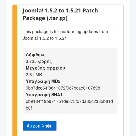
Joomla! 1.5.2 to 1.5.21 Patch
Package (.tar.gz)
This package is for performing updates from
Joomla! 1.5.2 to 1.5.21
Λήφθηκε
3.735 φορές
Μέγεθος αρχείου
2,61 MB
Υπογραφή MD5
9bb7dce64f8841072f9c7bcae6167898
Υπογραφή SHA1
bb9184f19b971751de375fb7da35c2385b61d
b0f
Άμεση λήψη