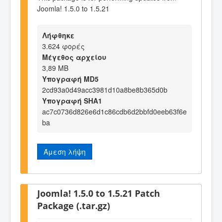
Joomla! 1.5.0 to 1.5.21
Λήφθηκε
3.624 φορές
Μέγεθος αρχείου
3,89 MB
Υπογραφή MD5
2cd93a0d49acc3981d10a8be8b365d0b
Υπογραφή SHA1
ac7c0736d826e6d1c86cdb6d2bbfd0eeb63f6e
ba
Άμεση λήψη
Joomla! 1.5.0 to 1.5.21 Patch
Package (.tar.gz)