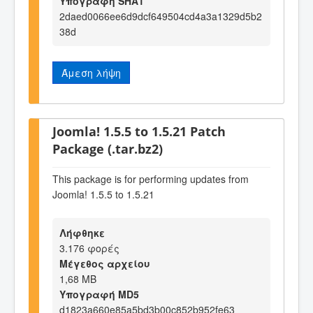
Υπογραφή SHA1
2daed0066ee6d9dcf649504cd4a3a1329d5b2
38d
Άμεση λήψη
Joomla! 1.5.5 to 1.5.21 Patch
Package (.tar.bz2)
This package is for performing updates from
Joomla! 1.5.5 to 1.5.21
Λήφθηκε
3.176 φορές
Μέγεθος αρχείου
1,68 MB
Υπογραφή MD5
d1823a660e85a5bd3b00c852b952fe63