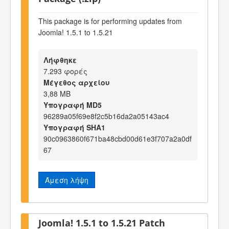
This package is for performing updates from
Joomla! 1.5.1 to 1.5.21
Λήφθηκε
7.293 φορές
Μέγεθος αρχείου
3,88 MB
Υπογραφή MD5
96289a05f69e8f2c5b16da2a05143ac4
Υπογραφή SHA1
90c0963860f671ba48cbd00d61e3f707a2a0df
67
Άμεση λήψη
Joomla! 1.5.1 to 1.5.21 Patch