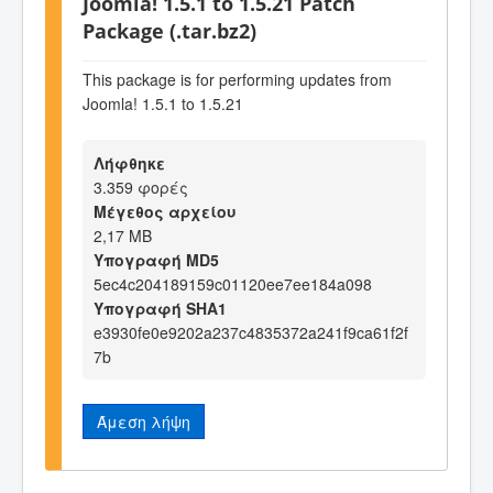
Joomla! 1.5.1 to 1.5.21 Patch
Package (.tar.bz2)
This package is for performing updates from
Joomla! 1.5.1 to 1.5.21
Λήφθηκε
3.359 φορές
Μέγεθος αρχείου
2,17 MB
Υπογραφή MD5
5ec4c204189159c01120ee7ee184a098
Υπογραφή SHA1
e3930fe0e9202a237c4835372a241f9ca61f2f
7b
Άμεση λήψη