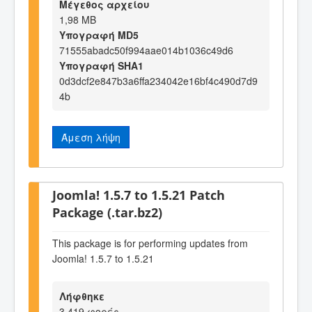
Μέγεθος αρχείου
1,98 MB
Υπογραφή MD5
71555abadc50f994aae014b1036c49d6
Υπογραφή SHA1
0d3dcf2e847b3a6ffa234042e16bf4c490d7d9
4b
Άμεση λήψη
Joomla! 1.5.7 to 1.5.21 Patch
Package (.tar.bz2)
This package is for performing updates from
Joomla! 1.5.7 to 1.5.21
Λήφθηκε
3.419 φορές