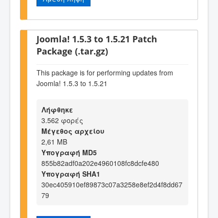
Joomla! 1.5.3 to 1.5.21 Patch
Package (.tar.gz)
This package is for performing updates from
Joomla! 1.5.3 to 1.5.21
Λήφθηκε
3.562 φορές
Μέγεθος αρχείου
2,61 MB
Υπογραφή MD5
855b82adf0a202e4960108fc8dcfe480
Υπογραφή SHA1
30ec405910ef89873c07a3258e8ef2d4f8dd67
79