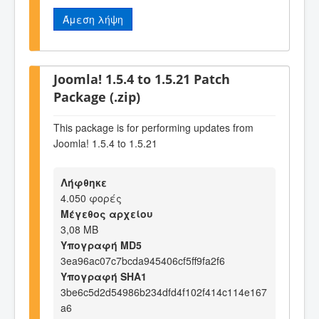
Άμεση λήψη
Joomla! 1.5.4 to 1.5.21 Patch
Package (.zip)
This package is for performing updates from
Joomla! 1.5.4 to 1.5.21
Λήφθηκε
4.050 φορές
Μέγεθος αρχείου
3,08 MB
Υπογραφή MD5
3ea96ac07c7bcda945406cf5ff9fa2f6
Υπογραφή SHA1
3be6c5d2d54986b234dfd4f102f414c114e167
a6