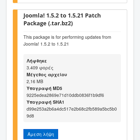
Joomla! 1.5.2 to 1.5.21 Patch
Package (.tar.bz2)
This package is for performing updates from
Joomla! 1.5.2 to 1.5.21
Λήφθηκε
3.409 φορές
Μέγεθος αρχείου
2,16 MB
Υπογραφή MD5
9225edea2869e71d10ddb0836f1b9df6
Υπογραφή SHA1
d99e253a2b6a4dc517e2b68c2fb589a5bc5b0
9d8
Άμεση λήψη