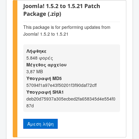
Joomla! 1.5.2 to 1.5.21 Patch
Package (.zip)
This package is for performing updates from
Joomla! 1.5.2 to 1.5.21
Λήφθηκε
5.848 φορές
Μέγεθος αρχείου
3,87 MB
Υπογραφή MD5
57094f1a97e43f50201f3f90daf72cff
Υπογραφή SHA1
deb20d75937a305ecbed2fa658345d4e554f0
87d
Άμεση λήψη