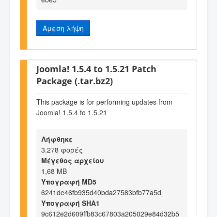
Άμεση λήψη
Joomla! 1.5.4 to 1.5.21 Patch
Package (.tar.bz2)
This package is for performing updates from
Joomla! 1.5.4 to 1.5.21
Λήφθηκε
3.278 φορές
Μέγεθος αρχείου
1,68 MB
Υπογραφή MD5
6241de46fb935d40bda27583bfb77a5d
Υπογραφή SHA1
9c612e2d609ffb83c67803a205029e84d32b5