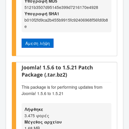
Υπογραφή MD5
5121b3507d95145e399d7216170e4928
Υπογραφή SHA1
b010f2fd9ca2b455b9915fc92406968f56fd0b8
e
Άμεση λήψη
Joomla! 1.5.6 to 1.5.21 Patch
Package (.tar.bz2)
This package is for performing updates from
Joomla! 1.5.6 to 1.5.21
Λήφθηκε
3.475 φορές
Μέγεθος αρχείου
1,68 MB