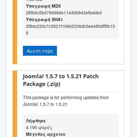
Υπογραφή MD5
28fb6c5bd79698de114406843efbebbd
Υπογραφή SHA1
2f84c233c7c3921f10662336dc0ee480dff5b15
6
Άμεση λήψη
Joomla! 1.5.7 to 1.5.21 Patch
Package (.zip)
This package is for performing updates from
Joomla! 1.5.7 to 1.5.21
Λήφθηκε
4.196 φορές
Μέγεθος αρχείου