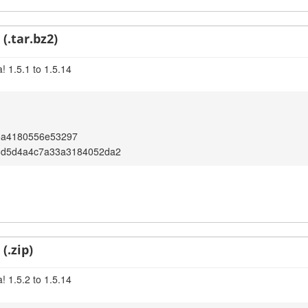
(.tar.bz2)
! 1.5.1 to 1.5.14
5a4180556e53297
8d5d4a4c7a33a3184052da2
(.zip)
! 1.5.2 to 1.5.14