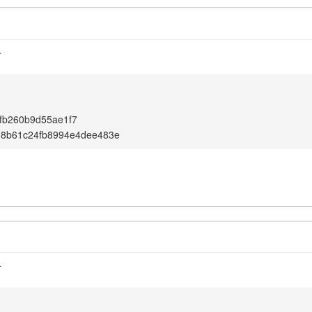
4
fb260b9d55ae1f7
58b61c24fb8994e4dee483e
4