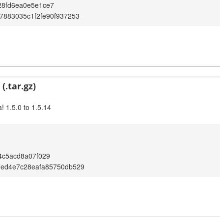
28fd6ea0e5e1ce7
7883035c1f2fe90f937253
(.tar.gz)
! 1.5.0 to 1.5.14
4c5acd8a07f029
7ed4e7c28eafa85750db529