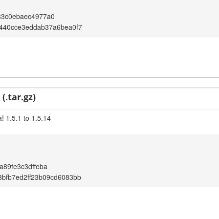
33c0ebaec4977a0
f440cce3eddab37a6bea0f7
(.tar.gz)
! 1.5.1 to 1.5.14
a89fe3c3dffeba
bfb7ed2ff23b09cd6083bb