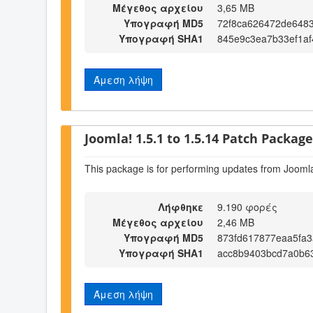
Μέγεθος αρχείου
3,65 MB
Υπογραφή MD5
72f8ca626472de648
Υπογραφή SHA1
845e9c3ea7b33ef1a
Άμεση λήψη
Joomla! 1.5.1 to 1.5.14 Patch Package 
This package is for performing updates from Joomla
Λήφθηκε
9.190 φορές
Μέγεθος αρχείου
2,46 MB
Υπογραφή MD5
873fd617877eaa5fa3
Υπογραφή SHA1
acc8b9403bcd7a0b63
Άμεση λήψη