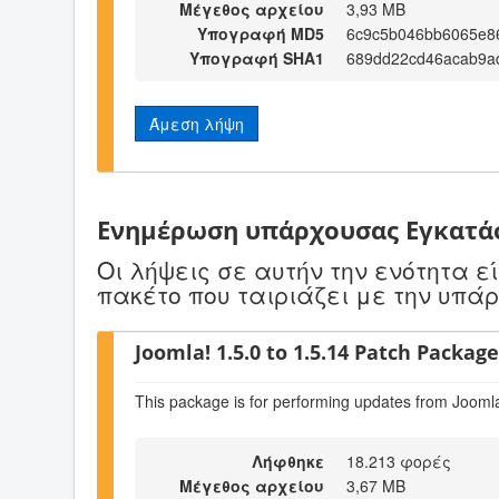
Μέγεθος αρχείου
3,93 MB
Υπογραφή MD5
6c9c5b046bb6065e8
Υπογραφή SHA1
689dd22cd46acab9a
Άμεση λήψη
Ενημέρωση υπάρχουσας Εγκατά
Οι λήψεις σε αυτήν την ενότητα 
πακέτο που ταιριάζει με την υπά
Joomla! 1.5.0 to 1.5.14 Patch Package 
This package is for performing updates from Joomla
Λήφθηκε
18.213 φορές
Μέγεθος αρχείου
3,67 MB