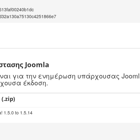
613faf00240b1dc
d32a130a75130c4251866e7
στασης Joomla
είναι για την ενημέρωση υπάρχουσας Jooml
ρχουσα έκδοση.
(.zip)
! 1.5.0 to 1.5.14