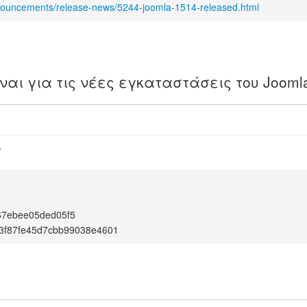
nnouncements/release-news/5244-joomla-1514-released.html
ίναι για τις νέες εγκαταστάσεις του Jooml
4
67ebee05ded05f5
3f87fe45d7cbb99038e4601