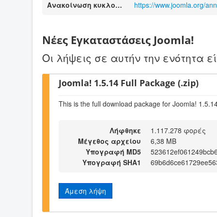
Ανακοίνωση κυκλοφορίας
https://www.joomla.org/a
Νέες Εγκαταστάσεις Joomla!
Οι λήψεις σε αυτήν την ενότητα ε
Joomla! 1.5.14 Full Package (.zip)
This is the full download package for Joomla! 1.5.1
Λήφθηκε
1.117.278 φορές
Μέγεθος αρχείου
6,38 MB
Υπογραφή MD5
523612ef061249bcb
Υπογραφή SHA1
69b6d6ce61729ee56
Άμεση λήψη