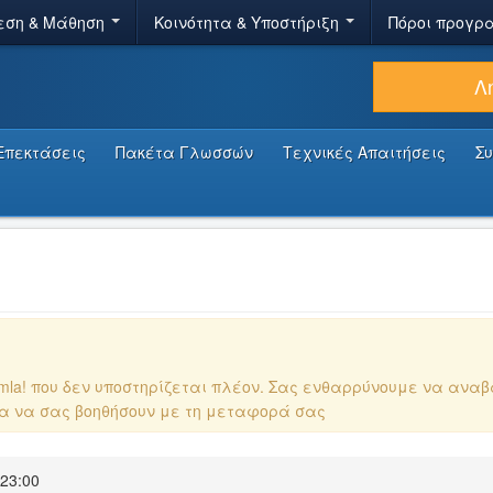
εση & Μάθηση
Κοινότητα & Υποστήριξη
Πόροι προγρ
Λ
Επεκτάσεις
Πακέτα Γλωσσών
Τεχνικές Απαιτήσεις
Σ
omla! που δεν υποστηρίζεται πλέον. Σας ενθαρρύνουμε να ανα
ια να σας βοηθήσουν με τη μεταφορά σας
 23:00