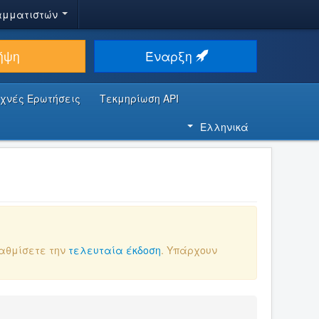
αμματιστών
ήψη
Έναρξη
υχνές Ερωτήσεις
Τεκμηρίωση API
Ελληνικά
βαθμίσετε την
τελευταία έκδοση
. Υπάρχουν