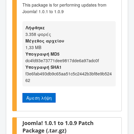
This package is for performing updates from
Joomla! 1.0.1 to 1.0.9
Λήφθηκε
3.358 φορές
Μέγεθος αρχείου
1,33 MB
Υπογραφή MD5
dc4fd93e73771dee9817dde6a97adc0f
Υπογραφή SHA1
f3e6fab493db9c65aa51c5c2442b3bf8e9b524
62
Άμεση λήψη
Joomla! 1.0.1 to 1.0.9 Patch
Package (.tar.gz)