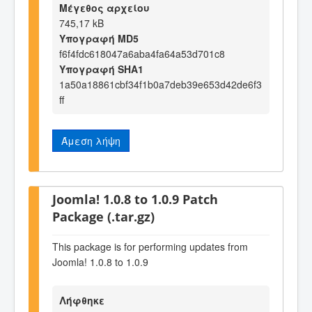
Μέγεθος αρχείου
745,17 kB
Υπογραφή MD5
f6f4fdc618047a6aba4fa64a53d701c8
Υπογραφή SHA1
1a50a18861cbf34f1b0a7deb39e653d42de6f3
ff
Άμεση λήψη
Joomla! 1.0.8 to 1.0.9 Patch
Package (.tar.gz)
This package is for performing updates from
Joomla! 1.0.8 to 1.0.9
Λήφθηκε