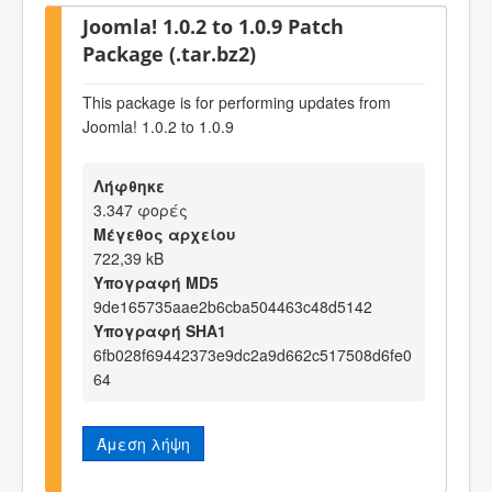
Joomla! 1.0.2 to 1.0.9 Patch
Package (.tar.bz2)
This package is for performing updates from
Joomla! 1.0.2 to 1.0.9
Λήφθηκε
3.347 φορές
Μέγεθος αρχείου
722,39 kB
Υπογραφή MD5
9de165735aae2b6cba504463c48d5142
Υπογραφή SHA1
6fb028f69442373e9dc2a9d662c517508d6fe0
64
Άμεση λήψη