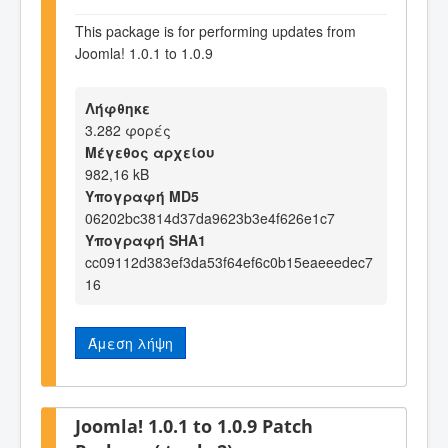
This package is for performing updates from
Joomla! 1.0.1 to 1.0.9
Λήφθηκε
3.282 φορές
Μέγεθος αρχείου
982,16 kB
Υπογραφή MD5
06202bc3814d37da9623b3e4f626e1c7
Υπογραφή SHA1
cc09112d383ef3da53f64ef6c0b15eaeeedec7
16
Άμεση λήψη
Joomla! 1.0.1 to 1.0.9 Patch