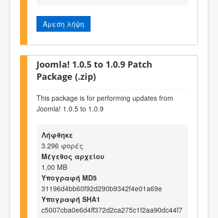
Άμεση λήψη
Joomla! 1.0.5 to 1.0.9 Patch
Package (.zip)
This package is for performing updates from
Joomla! 1.0.5 to 1.0.9
Λήφθηκε
3.296 φορές
Μέγεθος αρχείου
1,00 MB
Υπογραφή MD5
31196d4bb60f92d290b9342f4e01a69e
Υπογραφή SHA1
c5007cba0e6d4ff372d2ca275c1f2aa90dc44f7