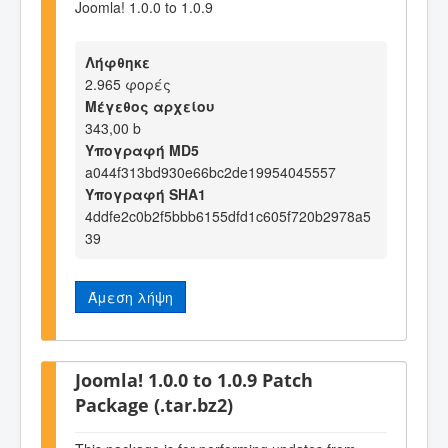
Joomla! 1.0.0 to 1.0.9
Λήφθηκε
2.965 φορές
Μέγεθος αρχείου
343,00 b
Υπογραφή MD5
a044f313bd930e66bc2de19954045557
Υπογραφή SHA1
4ddfe2c0b2f5bbb6155dfd1c605f720b2978a5
39
Άμεση λήψη
Joomla! 1.0.0 to 1.0.9 Patch
Package (.tar.bz2)