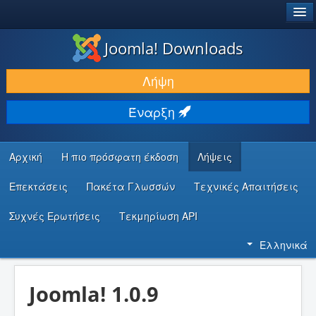
®
JOOMLA!
Joomla! Downloads
ΛΉΨΕΙΣ & ΕΠΕΚΤΆΣΕΙΣ
Λήψη
ΕΎΡΕΣΗ & ΜΆΘΗΣΗ
Έναρξη
ΚΟΙΝΌΤΗΤΑ & ΥΠΟΣΤΉΡΙΞΗ
ΠΌΡΟΙ ΠΡΟΓΡΑΜΜΑΤΙΣΤΏΝ
Αρχική
Η πιο πρόσφατη έκδοση
Λήψεις
Επεκτάσεις
Πακέτα Γλωσσών
Τεχνικές Απαιτήσεις
Συχνές Ερωτήσεις
Τεκμηρίωση API
Ελληνικά
Joomla! 1.0.9