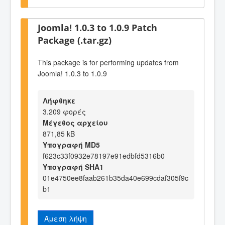
Joomla! 1.0.3 to 1.0.9 Patch
Package (.tar.gz)
This package is for performing updates from
Joomla! 1.0.3 to 1.0.9
Λήφθηκε
3.209 φορές
Μέγεθος αρχείου
871,85 kB
Υπογραφή MD5
f623c33f0932e78197e91edbfd5316b0
Υπογραφή SHA1
01e4750ee8faab261b35da40e699cdaf305f9c
b1
Άμεση λήψη