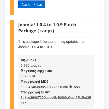
Άμεση λήψη
Joomla! 1.0.4 to 1.0.9 Patch
Package (.tar.gz)
This package is for performing updates from
Joomla! 1.0.4 to 1.0.9
Λήφθηκε
3.160 φορές
Μέγεθος αρχείου
832,02 kB
Υπογραφή MD5
e6294ff4e380b502177e716af07b1583
Υπογραφή SHA1
6d1ce39087330abce9b40888b2acf28b2bd35
b15