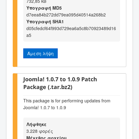
732,85 kB
Υπογραφή MD5
d7eea84b272dd79ea095d40514a268b2
Υπογραφή SHA1
d05cfedcf64f993d729ea6a5c8b70923489d16
a5
Άμεση λήψη
Joomla! 1.0.7 to 1.0.9 Patch
Package (.tar.bz2)
This package is for performing updates from
Joomla! 1.0.7 to 1.0.9
Λήφθηκε
3.228 φορές
Μέγεθος αρχείου