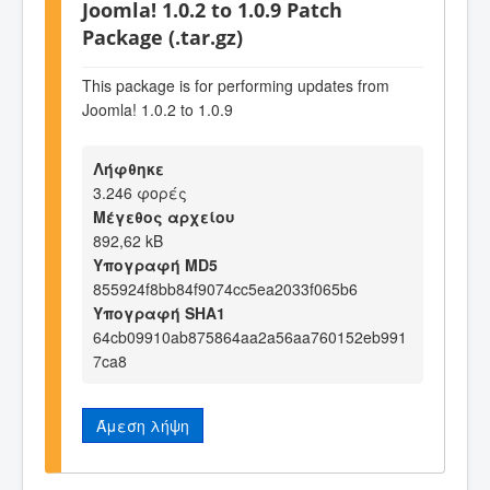
Joomla! 1.0.2 to 1.0.9 Patch
Package (.tar.gz)
This package is for performing updates from
Joomla! 1.0.2 to 1.0.9
Λήφθηκε
3.246 φορές
Μέγεθος αρχείου
892,62 kB
Υπογραφή MD5
855924f8bb84f9074cc5ea2033f065b6
Υπογραφή SHA1
64cb09910ab875864aa2a56aa760152eb991
7ca8
Άμεση λήψη