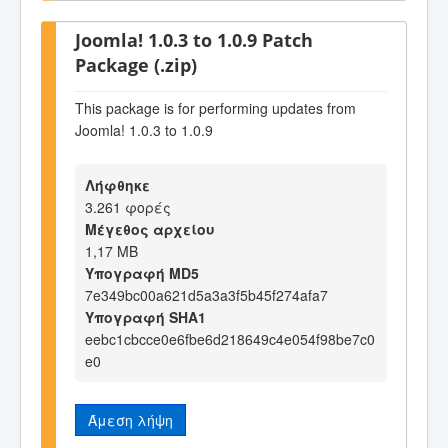
Joomla! 1.0.3 to 1.0.9 Patch
Package (.zip)
This package is for performing updates from
Joomla! 1.0.3 to 1.0.9
Λήφθηκε
3.261 φορές
Μέγεθος αρχείου
1,17 MB
Υπογραφή MD5
7e349bc00a621d5a3a3f5b45f274afa7
Υπογραφή SHA1
eebc1cbcce0e6fbe6d218649c4e054f98be7c0
e0
Άμεση λήψη