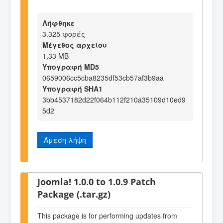
Λήφθηκε
3.325 φορές
Μέγεθος αρχείου
1,33 MB
Υπογραφή MD5
0659006cc5cba8235df53cb57af3b9aa
Υπογραφή SHA1
3bb4537182d22f064b112f210a35109d10ed9
5d2
Άμεση λήψη
Joomla! 1.0.0 to 1.0.9 Patch
Package (.tar.gz)
This package is for performing updates from