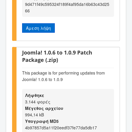
9d471f49c595324f189f4af95da16b63c43d25
66
Άμεση λήψη
Joomla! 1.0.6 to 1.0.9 Patch
Package (.zip)
This package is for performing updates from
Joomla! 1.0.6 to 1.0.9
Λήφθηκε
3.144 φορές
Μέγεθος αρχείου
994,14 kB
Υπογραφή MD5
4b97857d5a11f20eedf37fe77da5db17