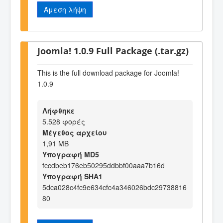
Άμεση λήψη
Joomla! 1.0.9 Full Package (.tar.gz)
This is the full download package for Joomla!
1.0.9
Λήφθηκε
5.528 φορές
Μέγεθος αρχείου
1,91 MB
Υπογραφή MD5
fccdbeb176eb50295ddbbf00aaa7b16d
Υπογραφή SHA1
5dca028c4fc9e634cfc4a346026bdc29738816
80