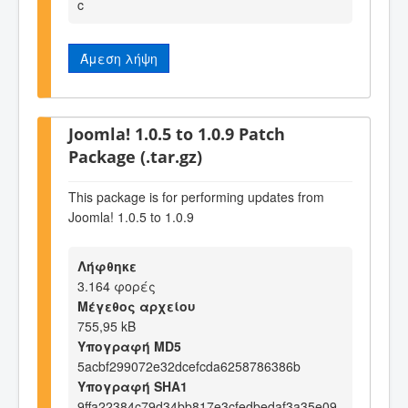
c
Άμεση λήψη
Joomla! 1.0.5 to 1.0.9 Patch
Package (.tar.gz)
This package is for performing updates from
Joomla! 1.0.5 to 1.0.9
Λήφθηκε
3.164 φορές
Μέγεθος αρχείου
755,95 kB
Υπογραφή MD5
5acbf299072e32dcefcda6258786386b
Υπογραφή SHA1
9ffa22384c79d34bb817e3cfedbedaf3a35e09