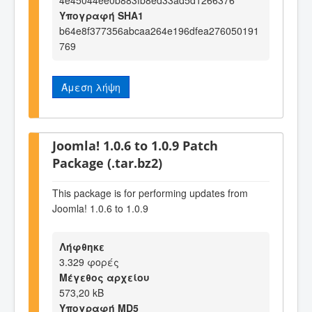
4e45044ee0b883fb8ed33ad5d1266376
Υπογραφή SHA1
b64e8f377356abcaa264e196dfea276050191
769
Άμεση λήψη
Joomla! 1.0.6 to 1.0.9 Patch
Package (.tar.bz2)
This package is for performing updates from
Joomla! 1.0.6 to 1.0.9
Λήφθηκε
3.329 φορές
Μέγεθος αρχείου
573,20 kB
Υπογραφή MD5