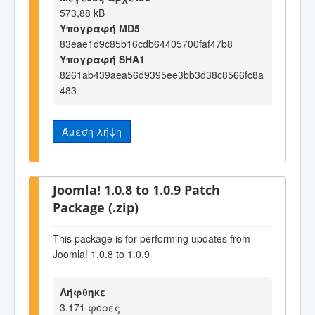
573,88 kB
Υπογραφή MD5
83eae1d9c85b16cdb64405700faf47b8
Υπογραφή SHA1
8261ab439aea56d9395ee3bb3d38c8566fc8a
483
Άμεση λήψη
Joomla! 1.0.8 to 1.0.9 Patch
Package (.zip)
This package is for performing updates from
Joomla! 1.0.8 to 1.0.9
Λήφθηκε
3.171 φορές