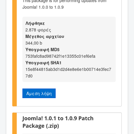
This package is for performing updates from
Joomla! 1.0.0 to 1.0.9
Λήφθηκε
2.878 φορές
Μέγεθος αρχείου
344,00 b
Υπογραφή MD5
753fafc8ad98742f1e13355c01ef6efa
Υπογραφή SHA1
15e8f44815ab3d1d2d4e8e6e1b00714e3fec7
7d0
Άμεση λήψη
Joomla! 1.0.1 to 1.0.9 Patch
Package (.zip)