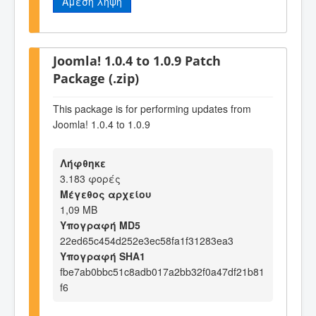
Άμεση λήψη
Joomla! 1.0.4 to 1.0.9 Patch
Package (.zip)
This package is for performing updates from
Joomla! 1.0.4 to 1.0.9
Λήφθηκε
3.183 φορές
Μέγεθος αρχείου
1,09 MB
Υπογραφή MD5
22ed65c454d252e3ec58fa1f31283ea3
Υπογραφή SHA1
fbe7ab0bbc51c8adb017a2bb32f0a47df21b81
f6