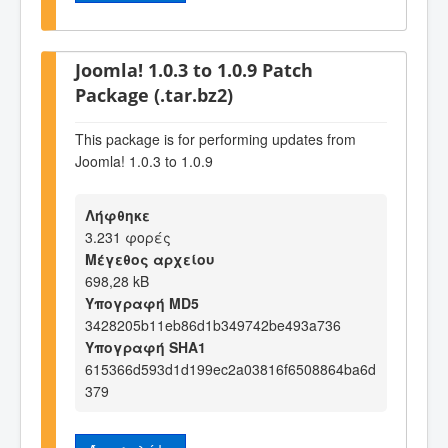
Joomla! 1.0.3 to 1.0.9 Patch
Package (.tar.bz2)
This package is for performing updates from
Joomla! 1.0.3 to 1.0.9
Λήφθηκε
3.231 φορές
Μέγεθος αρχείου
698,28 kB
Υπογραφή MD5
3428205b11eb86d1b349742be493a736
Υπογραφή SHA1
615366d593d1d199ec2a03816f6508864ba6d
379