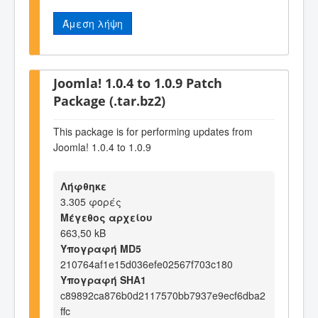
Άμεση λήψη
Joomla! 1.0.4 to 1.0.9 Patch
Package (.tar.bz2)
This package is for performing updates from
Joomla! 1.0.4 to 1.0.9
Λήφθηκε
3.305 φορές
Μέγεθος αρχείου
663,50 kB
Υπογραφή MD5
210764af1e15d036efe02567f703c180
Υπογραφή SHA1
c89892ca876b0d2117570bb7937e9ecf6dba2
ffc