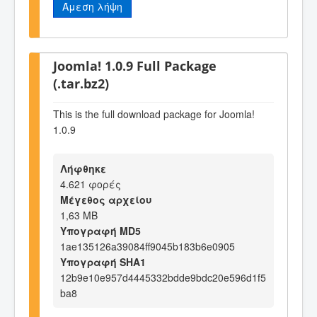
Άμεση λήψη
Joomla! 1.0.9 Full Package
(.tar.bz2)
This is the full download package for Joomla!
1.0.9
Λήφθηκε
4.621 φορές
Μέγεθος αρχείου
1,63 MB
Υπογραφή MD5
1ae135126a39084ff9045b183b6e0905
Υπογραφή SHA1
12b9e10e957d4445332bdde9bdc20e596d1f5
ba8