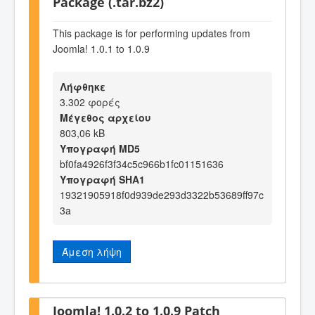
Package (.tar.bz2)
This package is for performing updates from
Joomla! 1.0.1 to 1.0.9
Λήφθηκε
3.302 φορές
Μέγεθος αρχείου
803,06 kB
Υπογραφή MD5
bf0fa4926f3f34c5c966b1fc01151636
Υπογραφή SHA1
19321905918f0d939de293d3322b53689ff97c
3a
Άμεση λήψη
Joomla! 1.0.2 to 1.0.9 Patch