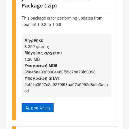
Package (.zip)
This package is for performing updates from
Joomla! 1.0.2 to 1.0.9
Λήφθηκε
3.292 φορές
Μέγεθος αρχείου
1,20 MB
Υπογραφή MD5
35a45aa0389064486f59c7ba73fe9998
Υπογραφή SHA1
2bf21c3527c2a9279f98ba07a5292d8dfb3aea
cd
Άμεση λήψη