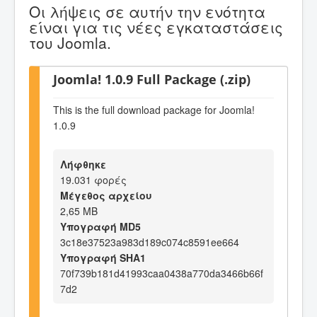
Οι λήψεις σε αυτήν την ενότητα
είναι για τις νέες εγκαταστάσεις
του Joomla.
Joomla! 1.0.9 Full Package (.zip)
This is the full download package for Joomla!
1.0.9
Λήφθηκε
19.031 φορές
Μέγεθος αρχείου
2,65 MB
Υπογραφή MD5
3c18e37523a983d189c074c8591ee664
Υπογραφή SHA1
70f739b181d41993caa0438a770da3466b66f
7d2