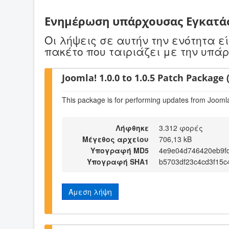
Ενημέρωση υπάρχουσας Εγκατά
Οι λήψεις σε αυτήν την ενότητα 
πακέτο που ταιριάζει με την υπά
Joomla! 1.0.0 to 1.0.5 Patch Package (
This package is for performing updates from Joomla!
Λήφθηκε
3.312 φορές
Μέγεθος αρχείου
706,13 kB
Υπογραφή MD5
4e9e04d746420eb9f
Υπογραφή SHA1
b5703df23c4cd3f15c
Άμεση λήψη