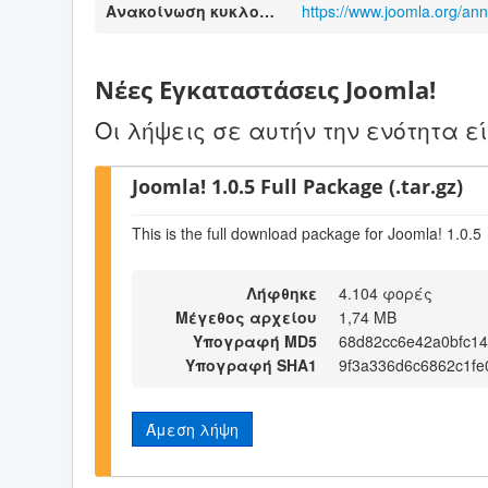
Ανακοίνωση κυκλοφορίας
https://www.joomla.org/an
Νέες Εγκαταστάσεις Joomla!
Οι λήψεις σε αυτήν την ενότητα ε
Joomla! 1.0.5 Full Package (.tar.gz)
This is the full download package for Joomla! 1.0.5
Λήφθηκε
4.104 φορές
Μέγεθος αρχείου
1,74 MB
Υπογραφή MD5
68d82cc6e42a0bfc1
Υπογραφή SHA1
9f3a336d6c6862c1f
Άμεση λήψη