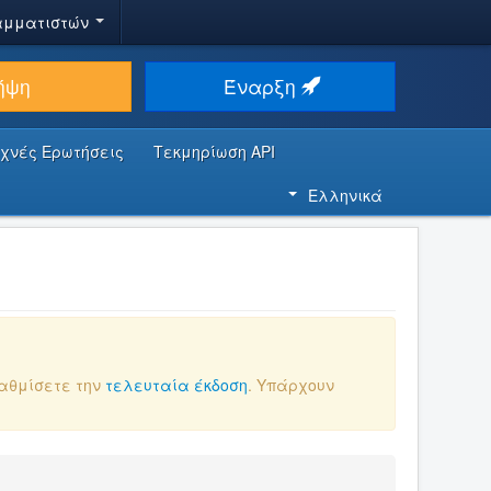
αμματιστών
ήψη
Έναρξη
υχνές Ερωτήσεις
Τεκμηρίωση API
Ελληνικά
βαθμίσετε την
τελευταία έκδοση
. Υπάρχουν