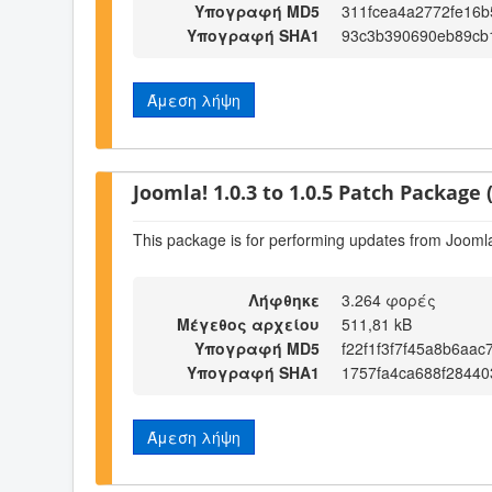
Υπογραφή MD5
311fcea4a2772fe16
Υπογραφή SHA1
93c3b390690eb89cb
Άμεση λήψη
Joomla! 1.0.3 to 1.0.5 Patch Package (
This package is for performing updates from Joomla!
Λήφθηκε
3.264 φορές
Μέγεθος αρχείου
511,81 kB
Υπογραφή MD5
f22f1f3f7f45a8b6aa
Υπογραφή SHA1
1757fa4ca688f28440
Άμεση λήψη