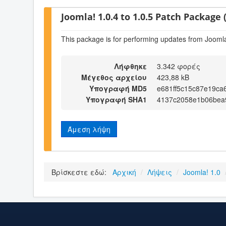
Joomla! 1.0.4 to 1.0.5 Patch Package (
This package is for performing updates from Joomla!
Λήφθηκε
3.342 φορές
Μέγεθος αρχείου
423,88 kB
Υπογραφή MD5
e681ff5c15c87e19ca
Υπογραφή SHA1
4137c2058e1b06bea
Άμεση λήψη
Βρίσκεστε εδώ:
Αρχική
/
Λήψεις
/
Joomla! 1.0