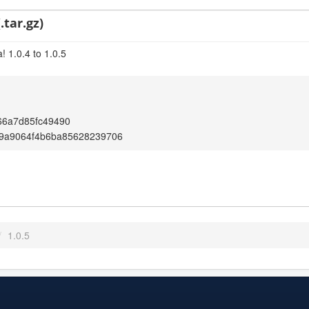
.tar.gz)
 1.0.4 to 1.0.5
66a7d85fc49490
9a9064f4b6ba85628239706
/
1.0.5