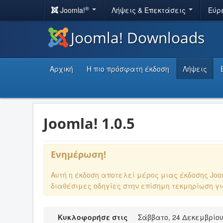
®
Joomla!
Λήψεις & Επεκτάσεις
Εύρ
Joomla! Downloads
Αρχική
Η πιο πρόσφατη έκδοση
Λήψεις
Joomla! 1.0.5
Ενημέρωση!
Αυτή η έκδοση αποτελεί μέρος μιας έκδοσης Jo
διαθέσιμες οδηγίες στην επίσημη τεκμηρίωση γ
Κυκλοφορήσε στις
Σάββατο, 24 Δεκεμβρίου