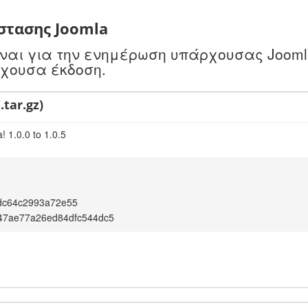
στασης Joomla
είναι για την ενημέρωση υπάρχουσας Jooml
ρχουσα έκδοση.
.tar.gz)
 1.0.0 to 1.0.5
dc64c2993a72e55
47ae77a26ed84dfc544dc5