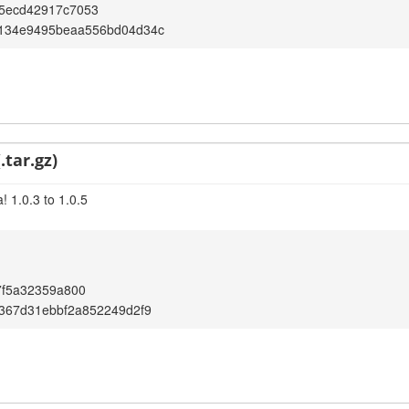
b5ecd42917c7053
134e9495beaa556bd04d34c
.tar.gz)
 1.0.3 to 1.0.5
c7f5a32359a800
367d31ebbf2a852249d2f9