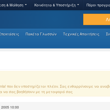
εση & Μάθηση
Κοινότητα & Υποστήριξη
Πόροι προγρ
Λ
Επεκτάσεις
Πακέτα Γλωσσών
Τεχνικές Απαιτήσεις
Σ
omla! που δεν υποστηρίζεται πλέον. Σας ενθαρρύνουμε να ανα
ια να σας βοηθήσουν με τη μεταφορά σας
 2005 10:00