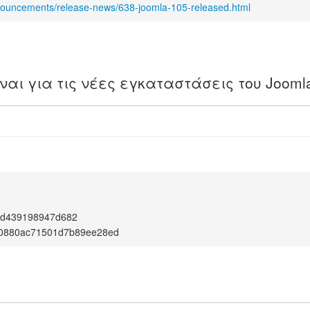
nouncements/release-news/638-joomla-105-released.html
ίναι για τις νέες εγκαταστάσεις του Jooml
4d439198947d682
e0880ac71501d7b89ee28ed