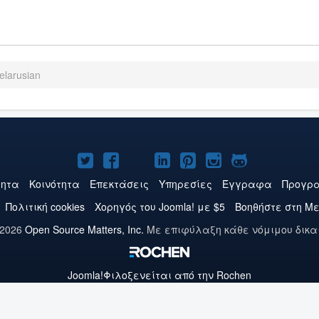
elarusian
Το
Το
Το
Το
Το
Το
Το
Joomla!
Joomla!
Joomla!
Joomla!
Joomla!
Joomla!
Joomla!
τητα
Κοινότητα
Επεκτάσεις
Υπηρεσίες
Έγγραφα
Προγρα
στο
στο
στο
στο
στο
στο
στο
Πολιτική cookies
Χορηγός του Joomla! με $5
Βοηθήστε στη Μ
Twitter
Facebook
YouTube
LinkedIn
Pinterest
Instagram
GitHub
 2026
Open Source Matters, Inc.
Με επιφύλαξη κάθε νόμιμου δικα
Joomla!
Φιλοξενείται από την Rochen