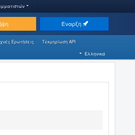
αμματιστών
ήψη
Έναρξη
υχνές Ερωτήσεις
Τεκμηρίωση API
Ελληνικά