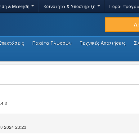
εση & Μάθηση
Κοινότητα & Υποστήριξη
Πόροι προγρ
Λ
Επεκτάσεις
Πακέτα Γλωσσών
Τεχνικές Απαιτήσεις
Σ
.4.2
υ 2024 23:23