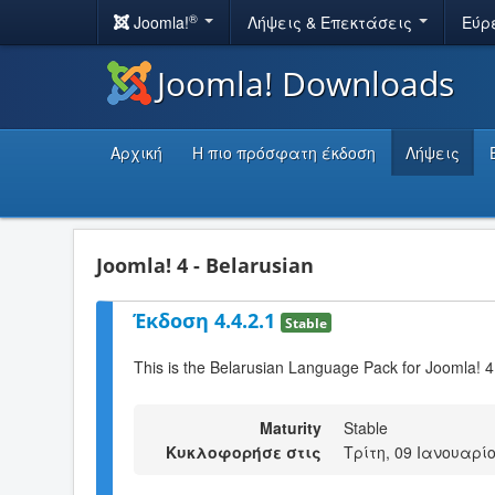
®
Joomla!
Λήψεις & Επεκτάσεις
Εύρ
Joomla! Downloads
Αρχική
Η πιο πρόσφατη έκδοση
Λήψεις
Joomla! 4 - Belarusian
Έκδοση 4.4.2.1
Stable
This is the Belarusian Language Pack for Joomla! 4
Maturity
Stable
Κυκλοφορήσε στις
Τρίτη, 09 Ιανουαρίο