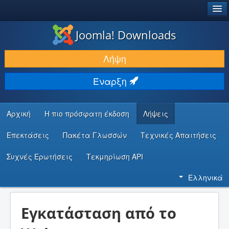
®
JOOMLA!
Joomla! Downloads
ΛΉΨΕΙΣ & ΕΠΕΚΤΆΣΕΙΣ
Λήψη
ΕΎΡΕΣΗ & ΜΆΘΗΣΗ
Έναρξη
ΚΟΙΝΌΤΗΤΑ & ΥΠΟΣΤΉΡΙΞΗ
ΠΌΡΟΙ ΠΡΟΓΡΑΜΜΑΤΙΣΤΏΝ
Αρχική
Η πιο πρόσφατη έκδοση
Λήψεις
Επεκτάσεις
Πακέτα Γλωσσών
Τεχνικές Απαιτήσεις
Συχνές Ερωτήσεις
Τεκμηρίωση API
Ελληνικά
Εγκατάσταση από το