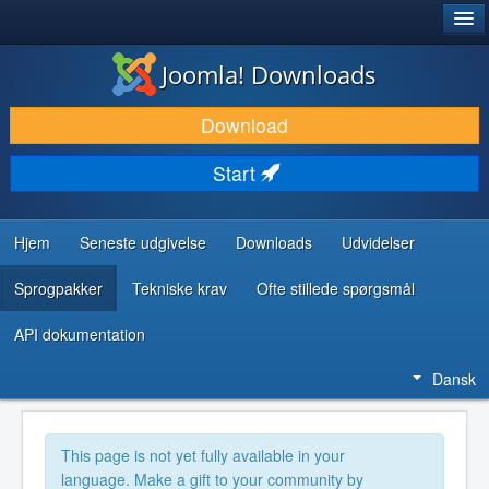
®
JOOMLA!
Joomla! Downloads
DOWNLOAD & UDVID
Download
OPDAG & LÆR
Start
FÆLLESSKABET & SUPPORT
UDVIKLERRESSOURCER
Hjem
Seneste udgivelse
Downloads
Udvidelser
Sprogpakker
Tekniske krav
Ofte stillede spørgsmål
API dokumentation
Dansk
This page is not yet fully available in your
language. Make a gift to your community by