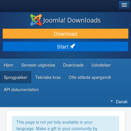
®
JOOMLA!
Joomla! Downloads
DOWNLOAD & UDVID
Download
OPDAG & LÆR
Start
FÆLLESSKABET & SUPPORT
UDVIKLERRESSOURCER
Hjem
Seneste udgivelse
Downloads
Udvidelser
Sprogpakker
Tekniske krav
Ofte stillede spørgsmål
API dokumentation
Dansk
This page is not yet fully available in your
language. Make a gift to your community by