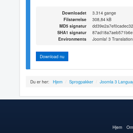
Downloadet
3.314 gange
Filstørrelse
308,84 kB
MD5 signatur
dd39e2a7ef0cadec32
SHA1 signatur
87ad18a7aeb571b6e
Environments
Joomla! 3 Translation
Download nu
Du er her:
Hjem
/
Sprogpakker
/
Joomla 3 Langua
Hjem
O