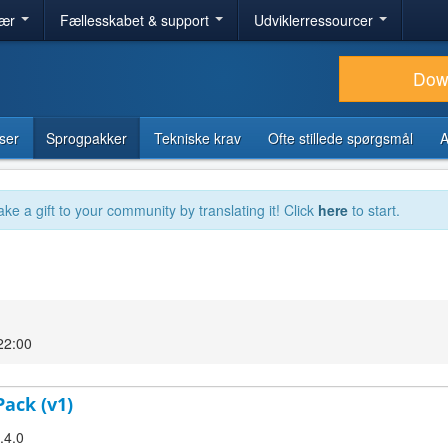
lær
Fællesskabet & support
Udviklerressourcer
Dow
ser
Sprogpakker
Tekniske krav
Ofte stillede spørgsmål
A
ake a gift to your community by translating it! Click
here
to start.
22:00
Pack (v1)
.4.0