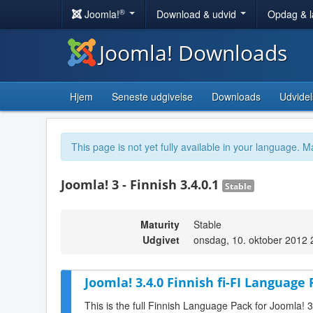
®
Joomla!
Download & udvid
Opdag & 
Joomla! Downloads
Hjem
Seneste udgivelse
Downloads
Udvidel
This page is not yet fully available in your language. M
Joomla! 3 - Finnish 3.4.0.1
Stable
Maturity
Stable
Udgivet
onsdag, 10. oktober 2012 
Joomla! 3.4.0 Finnish fi-FI Language 
This is the full Finnish Language Pack for Joomla! 3