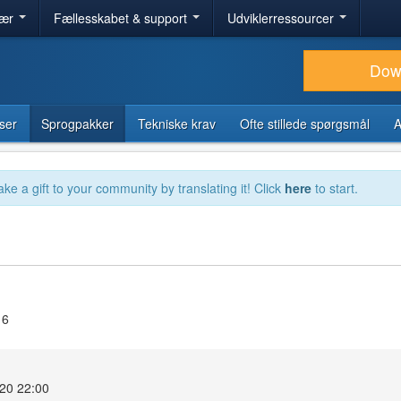
lær
Fællesskabet & support
Udviklerressourcer
Dow
ser
Sprogpakker
Tekniske krav
Ofte stillede spørgsmål
A
ake a gift to your community by translating it! Click
here
to start.
16
020 22:00