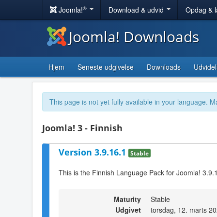
®
Joomla!
Download & udvid
Opdag & 
Joomla! Downloads
Hjem
Seneste udgivelse
Downloads
Udvidel
This page is not yet fully available in your language. M
Joomla! 3 - Finnish
Version 3.9.16.1
Stable
This is the Finnish Language Pack for Joomla! 3.9.
Maturity
Stable
Udgivet
torsdag, 12. marts 2