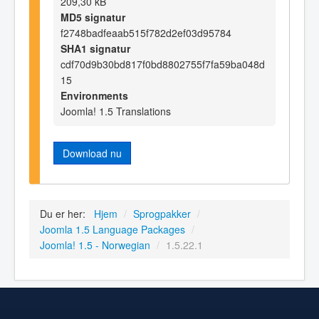
209,30 kB
MD5 signatur
f2748badfeaab515f782d2ef03d95784
SHA1 signatur
cdf70d9b30bd817f0bd8802755f7fa59ba048d
15
Environments
Joomla! 1.5 Translations
Download nu
Du er her:
Hjem
/
Sprogpakker
/
Joomla 1.5 Language Packages
/
Joomla! 1.5 - Norwegian
/
1.5.22.1