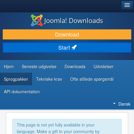
®
JOOMLA!
Joomla! Downloads
DOWNLOAD & UDVID
Download
OPDAG & LÆR
Start
FÆLLESSKABET & SUPPORT
UDVIKLERRESSOURCER
Hjem
Seneste udgivelse
Downloads
Udvidelser
Sprogpakker
Tekniske krav
Ofte stillede spørgsmål
API dokumentation
Dansk
This page is not yet fully available in your
language. Make a gift to your community by