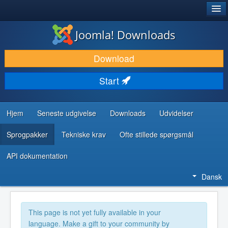
®
JOOMLA!
Joomla! Downloads
DOWNLOAD & UDVID
Download
OPDAG & LÆR
Start
FÆLLESSKABET & SUPPORT
UDVIKLERRESSOURCER
Hjem
Seneste udgivelse
Downloads
Udvidelser
Sprogpakker
Tekniske krav
Ofte stillede spørgsmål
API dokumentation
Dansk
This page is not yet fully available in your
language. Make a gift to your community by