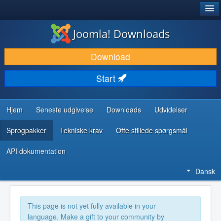
®
JOOMLA!
Joomla! Downloads
DOWNLOAD & UDVID
Download
OPDAG & LÆR
Start
FÆLLESSKABET & SUPPORT
UDVIKLERRESSOURCER
Hjem
Seneste udgivelse
Downloads
Udvidelser
Sprogpakker
Tekniske krav
Ofte stillede spørgsmål
API dokumentation
Dansk
This page is not yet fully available in your
language. Make a gift to your community by