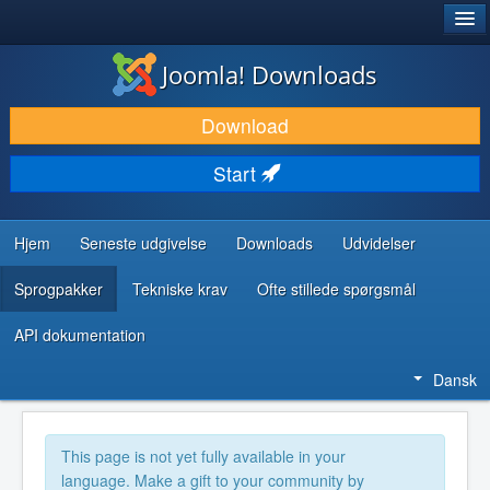
®
JOOMLA!
Joomla! Downloads
DOWNLOAD & UDVID
Download
OPDAG & LÆR
Start
FÆLLESSKABET & SUPPORT
UDVIKLERRESSOURCER
Hjem
Seneste udgivelse
Downloads
Udvidelser
Sprogpakker
Tekniske krav
Ofte stillede spørgsmål
API dokumentation
Dansk
This page is not yet fully available in your
language. Make a gift to your community by