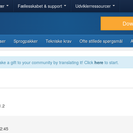
lær
Fællesskabet & support
Udviklerressourcer
Dow
ser
Sprogpakker
Tekniske krav
Ofte stillede spørgsmål
A
ake a gift to your community by translating it! Click
here
to start.
1.2
12:45