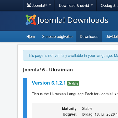
®
Joomla!
Download & udvid
Opdag & 
Joomla! Downloads
Hjem
Seneste udgivelse
Downloads
Udvidel
This page is not yet fully available in your language. M
Joomla! 6 - Ukrainian
Version 6.1.2.1
Stable
This is the Ukrainian Language Pack for Joomla! 6.
Maturity
Stable
Udgivet
lørdag, 18. juli 2026 