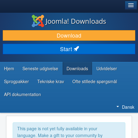
®
JOOMLA!
Joomla! Downloads
DOWNLOAD & UDVID
Download
OPDAG & LÆR
Start
FÆLLESSKABET & SUPPORT
UDVIKLERRESSOURCER
Hjem
Seneste udgivelse
Downloads
Udvidelser
Sprogpakker
Tekniske krav
Ofte stillede spørgsmål
API dokumentation
Dansk
This page is not yet fully available in your
language. Make a gift to your community by