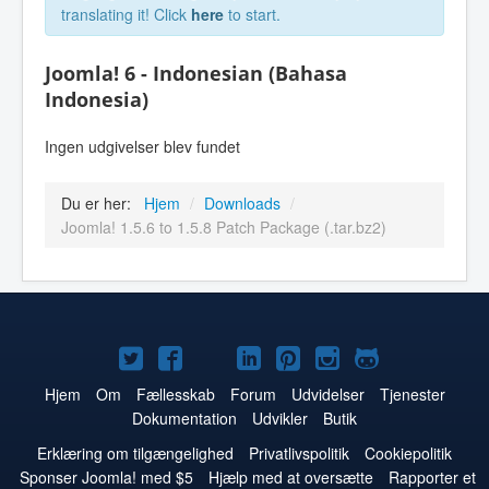
translating it! Click
here
to start.
Joomla! 6 - Indonesian (Bahasa
Indonesia)
Ingen udgivelser blev fundet
Du er her:
Hjem
/
Downloads
/
Joomla! 1.5.6 to 1.5.8 Patch Package (.tar.bz2)
Joomla!
Joomla!
Joomla!
Joomla!
Joomla!
Joomla!
Joomla!
på
på
på
på
på
på
på
Hjem
Om
Fællesskab
Forum
Udvidelser
Tjenester
Dokumentation
Udvikler
Butik
Twitter
Facebook
YouTube
LinkedIn
Pinterest
Instagram
GitHub
Erklæring om tilgængelighed
Privatlivspolitik
Cookiepolitik
Sponser Joomla! med $5
Hjælp med at oversætte
Rapporter et