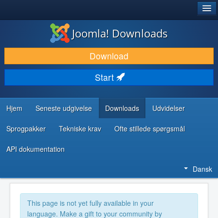
®
JOOMLA!
Joomla! Downloads
DOWNLOAD & UDVID
Download
OPDAG & LÆR
Start
FÆLLESSKABET & SUPPORT
UDVIKLERRESSOURCER
Hjem
Seneste udgivelse
Downloads
Udvidelser
Sprogpakker
Tekniske krav
Ofte stillede spørgsmål
API dokumentation
Dansk
This page is not yet fully available in your
language. Make a gift to your community by