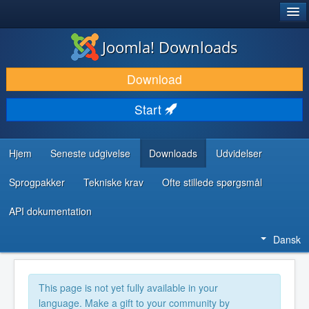
®
JOOMLA!
Joomla! Downloads
DOWNLOAD & UDVID
Download
OPDAG & LÆR
Start
FÆLLESSKABET & SUPPORT
UDVIKLERRESSOURCER
Hjem
Seneste udgivelse
Downloads
Udvidelser
Sprogpakker
Tekniske krav
Ofte stillede spørgsmål
API dokumentation
Dansk
This page is not yet fully available in your
language. Make a gift to your community by