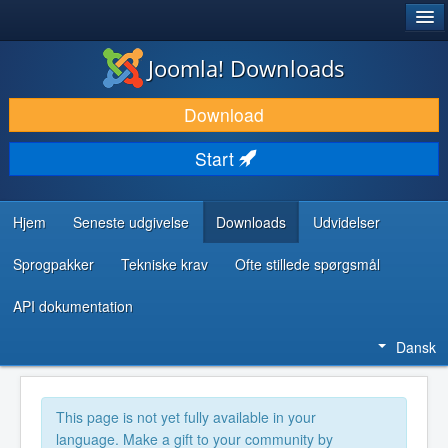
®
JOOMLA!
Joomla! Downloads
DOWNLOAD & UDVID
Download
OPDAG & LÆR
Start
FÆLLESSKABET & SUPPORT
UDVIKLERRESSOURCER
Hjem
Seneste udgivelse
Downloads
Udvidelser
Sprogpakker
Tekniske krav
Ofte stillede spørgsmål
API dokumentation
Dansk
This page is not yet fully available in your
language. Make a gift to your community by