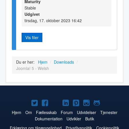
Maturity
Stable
Udgivet
tirsdag, 17. oktober 2023 16:42
Vis filer
Du er her:
Hjem
/
Downloads
/
Joomla! 5 - Welsh
Joomla!
Joomla!
Joomla!
Joomla!
Joomla!
Joomla!
Joomla!
på
på
på
på
på
på
på
Hjem
Om
Fællesskab
Forum
Udvidelser
Tjenester
Dokumentation
Udvikler
Butik
Twitter
Facebook
YouTube
LinkedIn
Pinterest
Instagram
GitHub
Erklæring om tilgængelighed
Privatlivspolitik
Cookiepolitik