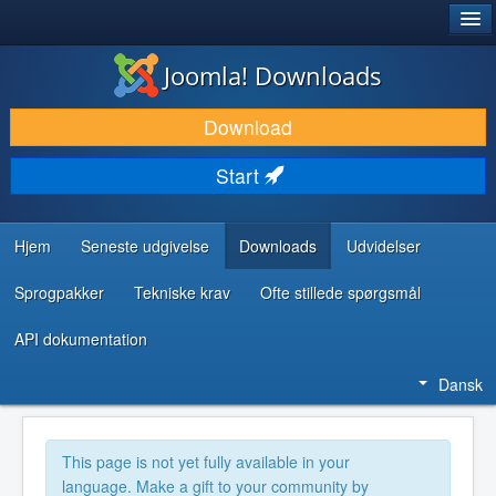
®
JOOMLA!
Joomla! Downloads
DOWNLOAD & UDVID
Download
OPDAG & LÆR
Start
FÆLLESSKABET & SUPPORT
UDVIKLERRESSOURCER
Hjem
Seneste udgivelse
Downloads
Udvidelser
Sprogpakker
Tekniske krav
Ofte stillede spørgsmål
API dokumentation
Dansk
This page is not yet fully available in your
language. Make a gift to your community by