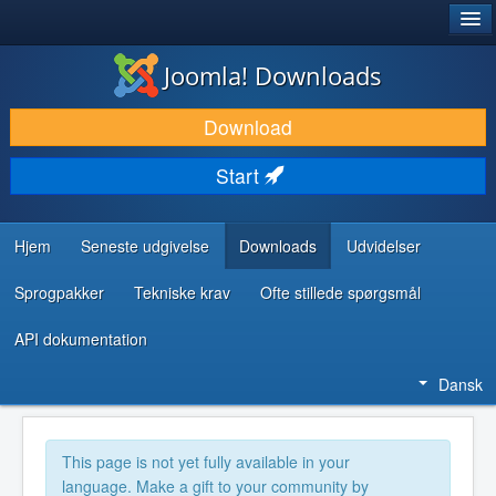
®
JOOMLA!
Joomla! Downloads
DOWNLOAD & UDVID
Download
OPDAG & LÆR
Start
FÆLLESSKABET & SUPPORT
UDVIKLERRESSOURCER
Hjem
Seneste udgivelse
Downloads
Udvidelser
Sprogpakker
Tekniske krav
Ofte stillede spørgsmål
API dokumentation
Dansk
This page is not yet fully available in your
language. Make a gift to your community by