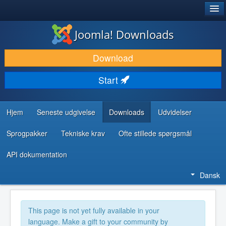
®
JOOMLA!
Joomla! Downloads
DOWNLOAD & UDVID
Download
OPDAG & LÆR
Start
FÆLLESSKABET & SUPPORT
UDVIKLERRESSOURCER
Hjem
Seneste udgivelse
Downloads
Udvidelser
Sprogpakker
Tekniske krav
Ofte stillede spørgsmål
API dokumentation
Dansk
This page is not yet fully available in your
language. Make a gift to your community by