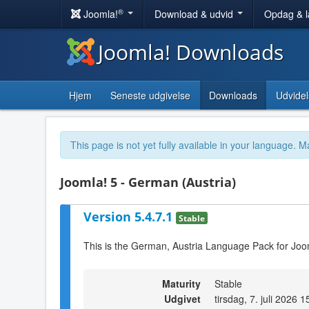
®
Joomla!
Download & udvid
Opdag & 
Joomla! Downloads
Hjem
Seneste udgivelse
Downloads
Udvidel
This page is not yet fully available in your language. M
Joomla! 5 - German (Austria)
Version 5.4.7.1
Stable
This is the German, Austria Language Pack for Joo
Maturity
Stable
Udgivet
tirsdag, 7. juli 2026 1