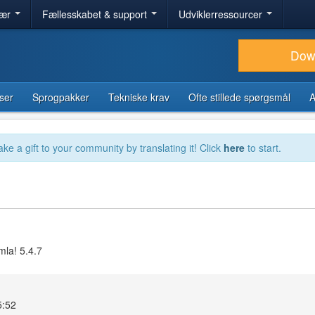
lær
Fællesskabet & support
Udviklerressourcer
Dow
ser
Sprogpakker
Tekniske krav
Ofte stillede spørgsmål
A
ake a gift to your community by translating it! Click
here
to start.
mla! 5.4.7
5:52