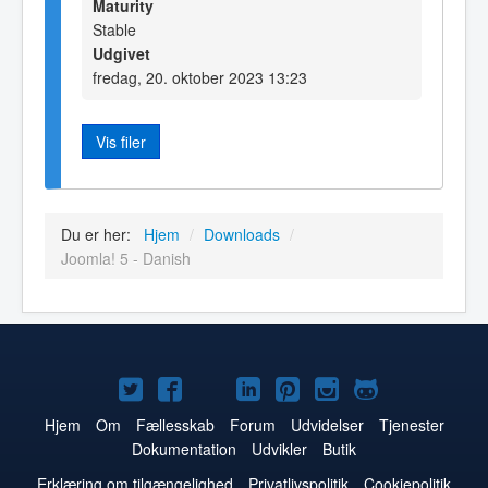
Maturity
Stable
Udgivet
fredag, 20. oktober 2023 13:23
Vis filer
Du er her:
Hjem
/
Downloads
/
Joomla! 5 - Danish
Joomla!
Joomla!
Joomla!
Joomla!
Joomla!
Joomla!
Joomla!
på
på
på
på
på
på
på
Hjem
Om
Fællesskab
Forum
Udvidelser
Tjenester
Dokumentation
Udvikler
Butik
Twitter
Facebook
YouTube
LinkedIn
Pinterest
Instagram
GitHub
Erklæring om tilgængelighed
Privatlivspolitik
Cookiepolitik