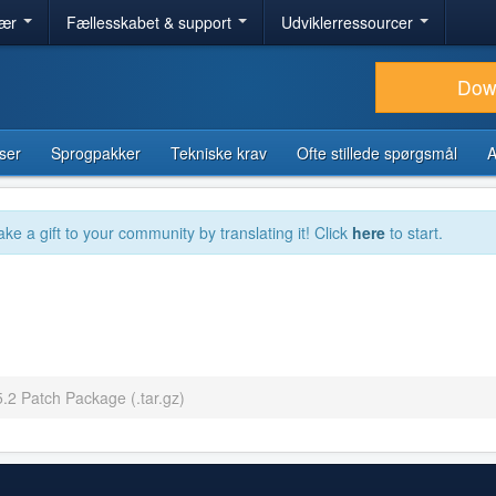
lær
Fællesskabet & support
Udviklerressourcer
Dow
ser
Sprogpakker
Tekniske krav
Ofte stillede spørgsmål
A
ake a gift to your community by translating it! Click
here
to start.
5.2 Patch Package (.tar.gz)