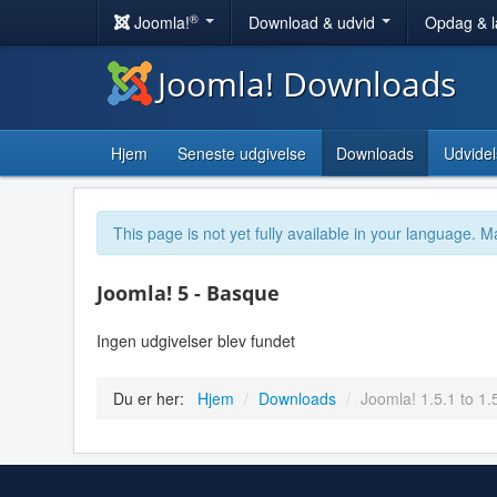
®
Joomla!
Download & udvid
Opdag & 
Joomla! Downloads
Hjem
Seneste udgivelse
Downloads
Udvidel
This page is not yet fully available in your language. M
Joomla! 5 - Basque
Ingen udgivelser blev fundet
Du er her:
Hjem
/
Downloads
/
Joomla! 1.5.1 to 1.