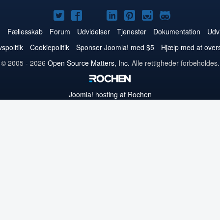
Joomla!
Joomla!
Joomla!
Joomla!
Joomla!
Joomla!
Joomla!
på
på
på
på
på
på
på
m
Fællesskab
Forum
Udvidelser
Tjenester
Dokumentation
Udvi
Twitter
Facebook
YouTube
LinkedIn
Pinterest
Instagram
GitHub
vspolitik
Cookiepolitik
Sponser Joomla! med $5
Hjælp med at over
© 2005 - 2026
Open Source Matters, Inc.
Alle rettigheder forbeholdes.
Joomla!
hosting af Rochen