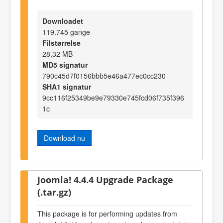
Downloadet
119.745 gange
Filstørrelse
28,32 MB
MD5 signatur
790c45d7f0156bbb5e46a477ec0cc230
SHA1 signatur
9cc116f25349be9e79330e745fcd06f735f396
1c
Download nu
Joomla! 4.4.4 Upgrade Package
(.tar.gz)
This package is for performing updates from