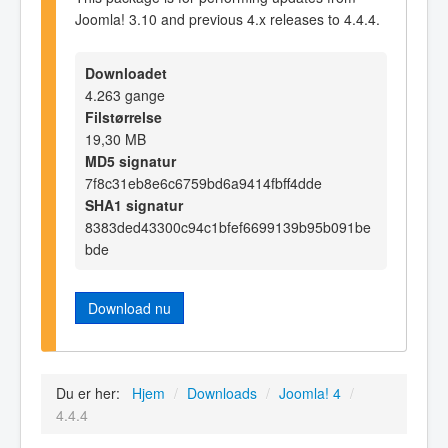
Joomla! 3.10 and previous 4.x releases to 4.4.4.
Downloadet
4.263 gange
Filstørrelse
19,30 MB
MD5 signatur
7f8c31eb8e6c6759bd6a9414fbff4dde
SHA1 signatur
8383ded43300c94c1bfef6699139b95b091be
bde
Download nu
Du er her:
Hjem
/
Downloads
/
Joomla! 4
/
4.4.4