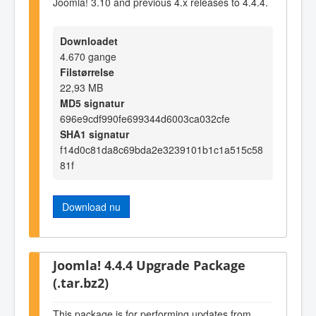
Joomla! 3.10 and previous 4.x releases to 4.4.4.
Downloadet
4.670 gange
Filstørrelse
22,93 MB
MD5 signatur
696e9cdf990fe699344d6003ca032cfe
SHA1 signatur
f14d0c81da8c69bda2e3239101b1c1a515c58
81f
Download nu
Joomla! 4.4.4 Upgrade Package
(.tar.bz2)
This package is for performing updates from