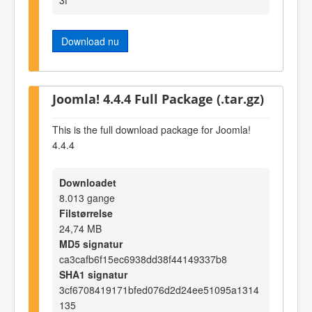
Download nu
Joomla! 4.4.4 Full Package (.tar.gz)
This is the full download package for Joomla!
4.4.4
Downloadet
8.013 gange
Filstørrelse
24,74 MB
MD5 signatur
ca3cafb6f15ec6938dd38f44149337b8
SHA1 signatur
3cf6708419171bfed076d2d24ee51095a1314
135