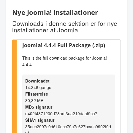
Nye Joomla! installationer
Downloads i denne sektion er for nye
installationer af Joomla.
Joomla! 4.4.4 Full Package (.zip)
This is the full download package for Joomla!
4.4.4
Downloadet
14.346 gange
Filstørrelse
30,32 MB
MD5 signatur
e402f4871200d78adf3ea219daaf9ca7
SHA1 signatur
35eec2997c0d610dcc79a7c627bcafc9992f0d
3f