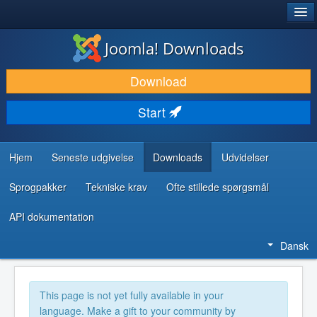
®
JOOMLA!
Joomla! Downloads
DOWNLOAD & UDVID
Download
OPDAG & LÆR
Start
FÆLLESSKABET & SUPPORT
UDVIKLERRESSOURCER
Hjem
Seneste udgivelse
Downloads
Udvidelser
Sprogpakker
Tekniske krav
Ofte stillede spørgsmål
API dokumentation
Dansk
This page is not yet fully available in your
language. Make a gift to your community by