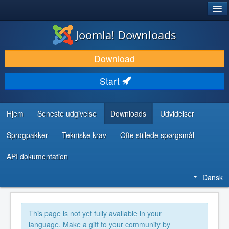
®
JOOMLA!
Joomla! Downloads
DOWNLOAD & UDVID
Download
OPDAG & LÆR
Start
FÆLLESSKABET & SUPPORT
UDVIKLERRESSOURCER
Hjem
Seneste udgivelse
Downloads
Udvidelser
Sprogpakker
Tekniske krav
Ofte stillede spørgsmål
API dokumentation
Dansk
This page is not yet fully available in your
language. Make a gift to your community by