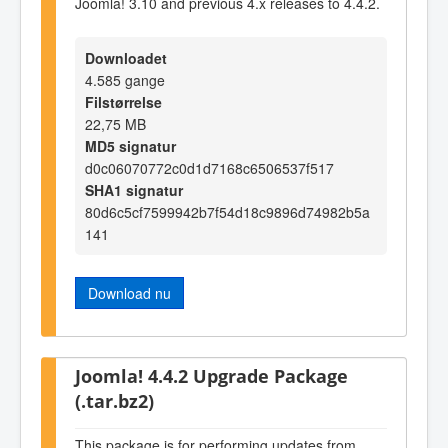
Joomla! 3.10 and previous 4.x releases to 4.4.2.
Downloadet
4.585 gange
Filstørrelse
22,75 MB
MD5 signatur
d0c06070772c0d1d7168c6506537f517
SHA1 signatur
80d6c5cf7599942b7f54d18c9896d74982b5a
141
Download nu
Joomla! 4.4.2 Upgrade Package
(.tar.bz2)
This package is for performing updates from