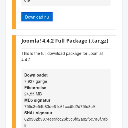
Download nu
Joomla! 4.4.2 Full Package (.tar.gz)
This is the full download package for Joomla!
4.4.2
Downloadet
7.927 gange
Filstørrelse
24,55 MB
MD5 signatur
755c3e54b83de61c61ccd5d2d75fe8c9
SHA1 signatur
62b302b9874ee9fcc26b5c6fd2a82f5c7a8f7ab
8