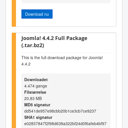
Download nu
Joomla! 4.4.2 Full Package
(.tar.bz2)
This is the full download package for Joomla!
4.4.2
Downloadet
4.474 gange
Filstørrelse
20,83 MB
MD5 signatur
dd541de957e98cbb20b1ce3cb7ce9237
SHA1 signatur
e02837847f2f98d638a322bf24d0f6afeb4bf97