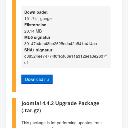
Downloadet
151.741 gange
Filstørrelse
28,14 MB
MD5 signatur
30147e4da48be2625edb42a541c414cb
SHA1 signatur
d38524ee74774f0fe5f08e11a312aea3e2607f
d1
Download nu
Joomla! 4.4.2 Upgrade Package
(.tar.gz)
This package is for performing updates from