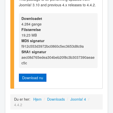
Joomla! 3.10 and previous 4.x releases to 4.4.2.
Downloadet
4.284 gange
Filstørrelse
19,23 MB
MD5 signatur
f912c553d3972bc0860c5ec3653d8c9a
SHA1 signatur
aec08d765edea304beb20f8c3b3037390aeae
c5c
Download nu
Du er her:
Hjem
/
Downloads
/
Joomla! 4
/
4.4.2