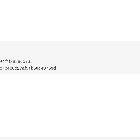
e1f4f285665735
e7b460d27af51b50e43753d