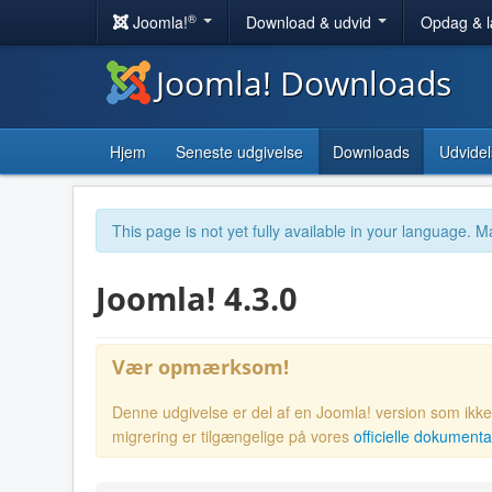
®
Joomla!
Download & udvid
Opdag & 
Joomla! Downloads
Hjem
Seneste udgivelse
Downloads
Udvidel
This page is not yet fully available in your language. M
Joomla! 4.3.0
Vær opmærksom!
Denne udgivelse er del af en Joomla! version som ikke l
migrering er tilgængelige på vores
officielle dokumenta