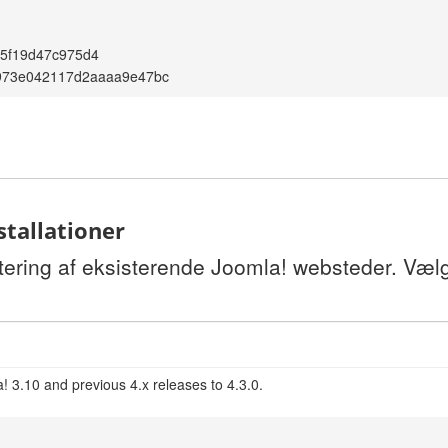
c5f19d47c975d4
7973e042117d2aaaa9e47bc
stallationer
tering af eksisterende Joomla! websteder. Vælg
! 3.10 and previous 4.x releases to 4.3.0.