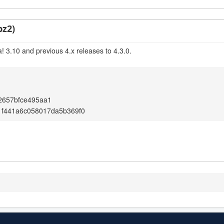
bz2)
! 3.10 and previous 4.x releases to 4.3.0.
2657bfce495aa1
1f441a6c058017da5b369f0