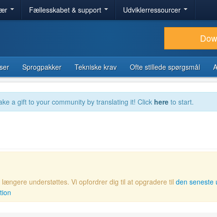
lær
Fællesskabet & support
Udviklerressourcer
Dow
ser
Sprogpakker
Tekniske krav
Ofte stillede spørgsmål
A
ake a gift to your community by translating it! Click
here
to start.
ængere understøttes. Vi opfordrer dig til at opgradere til
den seneste 
tion