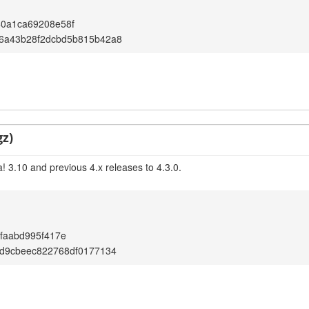
40a1ca69208e58f
6a43b28f2dcbd5b815b42a8
gz)
! 3.10 and previous 4.x releases to 4.3.0.
bfaabd995f417e
2d9cbeec822768df0177134