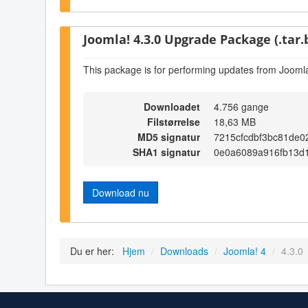
Joomla! 4.3.0 Upgrade Package (.tar.
This package is for performing updates from Joomla
Downloadet
4.756 gange
Filstørrelse
18,63 MB
MD5 signatur
7215cfcdbf3bc81de0
SHA1 signatur
0e0a6089a916fb13d
Download nu
Du er her:
Hjem
/
Downloads
/
Joomla! 4
/
4.3.0