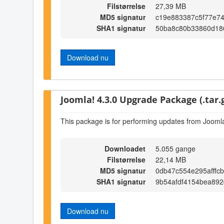
Filstørrelse
27,39 MB
MD5 signatur
c19e883387c5f77e7
SHA1 signatur
50ba8c80b33860d18
Download nu
Joomla! 4.3.0 Upgrade Package (.tar.
This package is for performing updates from Joomla
Downloadet
5.055 gange
Filstørrelse
22,14 MB
MD5 signatur
0db47c554e295afffc
SHA1 signatur
9b54afdf4154bea89
Download nu