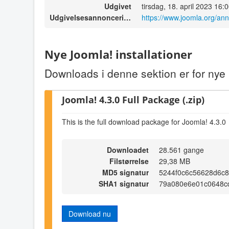
Udgivet
tirsdag, 18. april 2023 16:
Udgivelsesannoncering
https://www.joomla.org/an
Nye Joomla! installationer
Downloads i denne sektion er for nye i
Joomla! 4.3.0 Full Package (.zip)
This is the full download package for Joomla! 4.3.0
Downloadet
28.561 gange
Filstørrelse
29,38 MB
MD5 signatur
5244f0c6c56628d6c
SHA1 signatur
79a080e6e01c0648c
Download nu