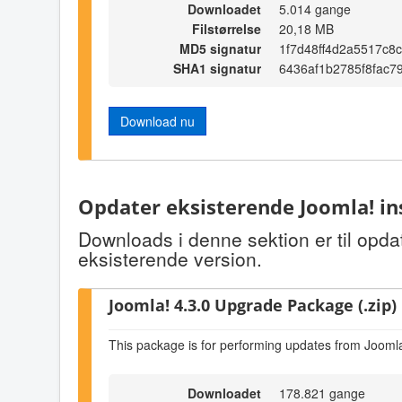
Downloadet
5.014 gange
Filstørrelse
20,18 MB
MD5 signatur
1f7d48ff4d2a5517c8
SHA1 signatur
6436af1b2785f8fac
Download nu
Opdater eksisterende Joomla! in
Downloads i denne sektion er til opda
eksisterende version.
Joomla! 4.3.0 Upgrade Package (.zip)
This package is for performing updates from Joomla
Downloadet
178.821 gange