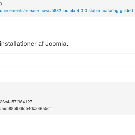
00
nouncements/release-news/5882-joomla-4-3-0-stable-featuring-guided-
nstallationer af Joomla.
826c4a57f364127
dae5885939d54db246a5cff