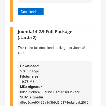
Download nu
Joomla! 4.2.9 Full Package
(.tar.bz2)
This is the full download package for Joomla!
4.2.9
Downloadet
5.343 gange
Filstørrelse
19,78 MB
MD5 signatur
6dce79ebb6790a3bc661d901b03e2ae8
SHA1 signatur
d8ec8dae90126a9d3b9d3f5174eda1cab29ff0