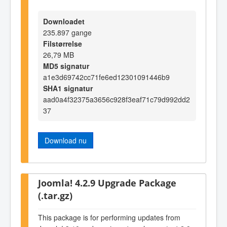
Downloadet
235.897 gange
Filstørrelse
26,79 MB
MD5 signatur
a1e3d69742cc71fe6ed12301091446b9
SHA1 signatur
aad0a4f32375a3656c928f3eaf71c79d992dd2
37
Download nu
Joomla! 4.2.9 Upgrade Package
(.tar.gz)
This package is for performing updates from