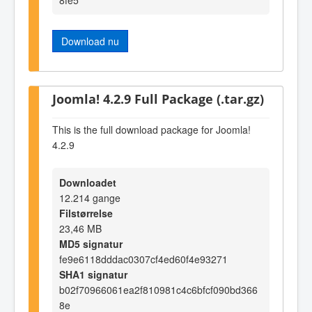
Download nu
Joomla! 4.2.9 Full Package (.tar.gz)
This is the full download package for Joomla!
4.2.9
Downloadet
12.214 gange
Filstørrelse
23,46 MB
MD5 signatur
fe9e6118dddac0307cf4ed60f4e93271
SHA1 signatur
b02f70966061ea2f810981c4c6bfcf090bd366
8e