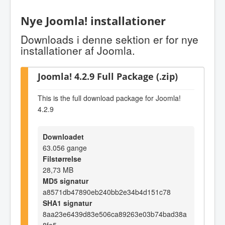
Nye Joomla! installationer
Downloads i denne sektion er for nye
installationer af Joomla.
Joomla! 4.2.9 Full Package (.zip)
This is the full download package for Joomla!
4.2.9
Downloadet
63.056 gange
Filstørrelse
28,73 MB
MD5 signatur
a8571db47890eb240bb2e34b4d151c78
SHA1 signatur
8aa23e6439d83e506ca89263e03b74bad38a
8fe5