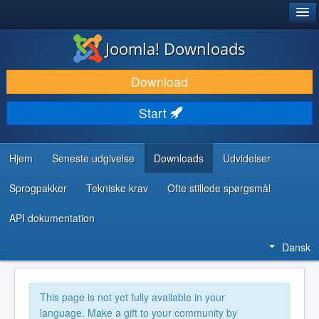
®
JOOMLA!
Joomla! Downloads
DOWNLOAD & UDVID
Download
OPDAG & LÆR
Start
FÆLLESSKABET & SUPPORT
UDVIKLERRESSOURCER
Hjem
Seneste udgivelse
Downloads
Udvidelser
Sprogpakker
Tekniske krav
Ofte stillede spørgsmål
API dokumentation
Dansk
This page is not yet fully available in your
language. Make a gift to your community by