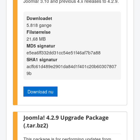
Joomla! 3.10 and previous 4.x releases to 4.2.9.
Downloadet
5.818 gange
Filstørrelse
21,68 MB
MD5 signatur
e5ea6ff332dd31cc54e51f46af7b7a88
SHA1 signatur
acffc61d489e2901da84d1f401c20b60307807
9b
Download nu
Joomla! 4.2.9 Upgrade Package
(.tar.bz2)
This package is for performing updates from