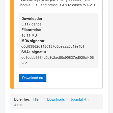
Joomla! 3.10 and previous 4.x releases to 4.2.9.
Downloadet
5.117 gange
Filstørrelse
18,11 MB
MD5 signatur
d0cf83862d1480187d6beaaa0c49e4b1
SHA1 signatur
dd3ddbb1964d0c1c2ac80c95827ed020cf456
28d
Download nu
Du er her:
Hjem
/
Downloads
/
Joomla! 4
/
4.2.9