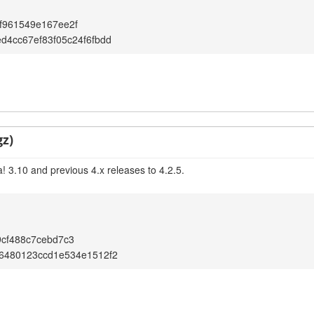
f961549e167ee2f
d4cc67ef83f05c24f6fbdd
gz)
! 3.10 and previous 4.x releases to 4.2.5.
cf488c7cebd7c3
66480123ccd1e534e1512f2