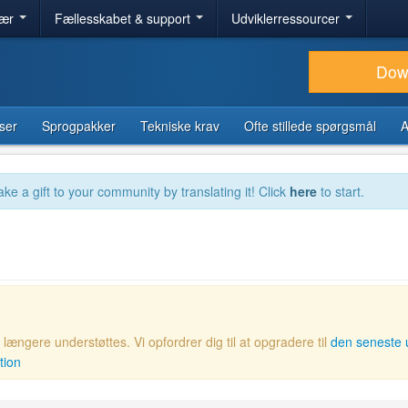
lær
Fællesskabet & support
Udviklerressourcer
Dow
ser
Sprogpakker
Tekniske krav
Ofte stillede spørgsmål
A
ake a gift to your community by translating it! Click
here
to start.
ængere understøttes. Vi opfordrer dig til at opgradere til
den seneste 
tion