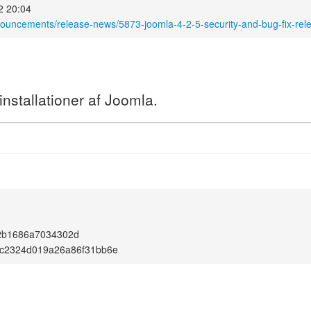
2 20:04
nouncements/release-news/5873-joomla-4-2-5-security-and-bug-fix-rel
nstallationer af Joomla.
2b1686a7034302d
ac2324d019a26a86f31bb6e