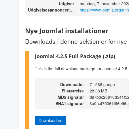
Udgivet
mandag, 7. november 202
Udgivelsesannoncering
https://www.joomla.org/an
Nye Joomla! installationer
Downloads i denne sektion er for nye i
Joomla! 4.2.5 Full Package (.zip)
This is the full download package for Joomla! 4.2.5
Downloadet
71.966 gange
Filstørrelse
28,38 MB
MD5 signatur
d97b0c23618d541f5
SHA1 signatur
3a0f4475361f66e96
Download nu