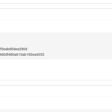
cf5eabd5dee290d
9d0df480a610ab192ea4033