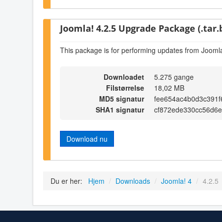
Joomla! 4.2.5 Upgrade Package (.tar.
This package is for performing updates from Joomla
Downloadet
5.275 gange
Filstørrelse
18,02 MB
MD5 signatur
fee654ac4b0d3c391f
SHA1 signatur
cf872ede330cc56d6e
Download nu
Du er her:
Hjem
/
Downloads
/
Joomla! 4
/
4.2.5