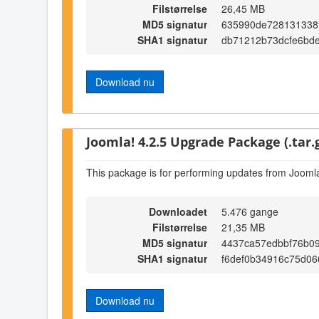
Filstørrelse
26,45 MB
MD5 signatur
635990de728131338
SHA1 signatur
db71212b73dcfe6bde
Download nu
Joomla! 4.2.5 Upgrade Package (.tar.
This package is for performing updates from Joomla
Downloadet
5.476 gange
Filstørrelse
21,35 MB
MD5 signatur
4437ca57edbbf76b09
SHA1 signatur
f6def0b34916c75d0
Download nu