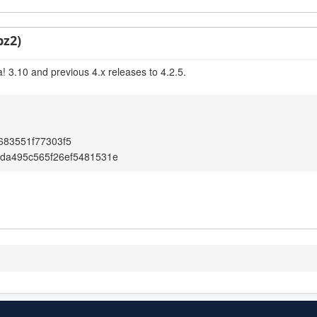
bz2)
! 3.10 and previous 4.x releases to 4.2.5.
683551f77303f5
da495c565f26ef5481531e