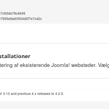
e7c93da78c4649
07955e8a93554d2f7e7c42c
stallationer
tering af eksisterende Joomla! websteder. Vælg
! 3.10 and previous 4.x releases to 4.2.5.