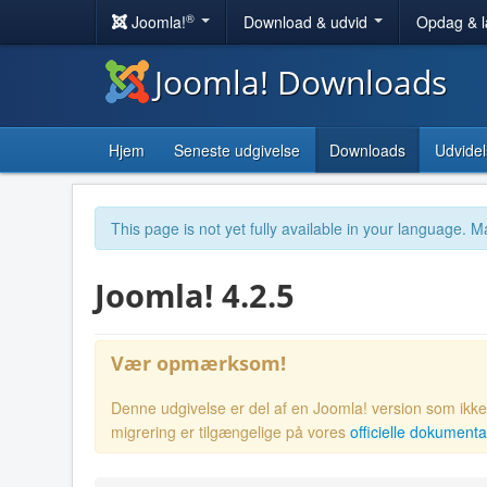
®
Joomla!
Download & udvid
Opdag & 
Joomla! Downloads
Hjem
Seneste udgivelse
Downloads
Udvidel
This page is not yet fully available in your language. M
Joomla! 4.2.5
Vær opmærksom!
Denne udgivelse er del af en Joomla! version som ikke l
migrering er tilgængelige på vores
officielle dokumenta