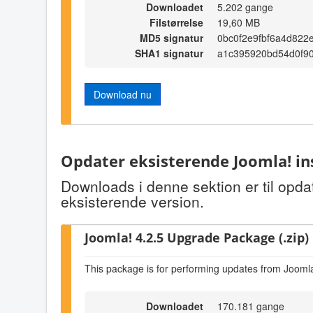
Downloadet
5.202 gange
Filstørrelse
19,60 MB
MD5 signatur
0bc0f2e9fbf6a4d822
SHA1 signatur
a1c395920bd54d0f9
Download nu
Opdater eksisterende Joomla! in
Downloads i denne sektion er til opda
eksisterende version.
Joomla! 4.2.5 Upgrade Package (.zip)
This package is for performing updates from Joomla
Downloadet
170.181 gange