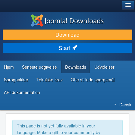
®
JOOMLA!
Joomla! Downloads
DOWNLOAD & UDVID
Download
OPDAG & LÆR
Start
FÆLLESSKABET & SUPPORT
UDVIKLERRESSOURCER
Hjem
Seneste udgivelse
Downloads
Udvidelser
Sprogpakker
Tekniske krav
Ofte stillede spørgsmål
API dokumentation
Dansk
This page is not yet fully available in your
language. Make a gift to your community by