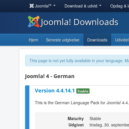
®
Joomla!
Download & udvid
Opdag & 
Joomla! Downloads
Hjem
Seneste udgivelse
Downloads
Udvidel
This page is not yet fully available in your language. M
Joomla! 4 - German
Version 4.4.14.1
Stable
This is the German Language Pack for Joomla! 4.4
Maturity
Stable
Udgivet
tirsdag, 30. septemb