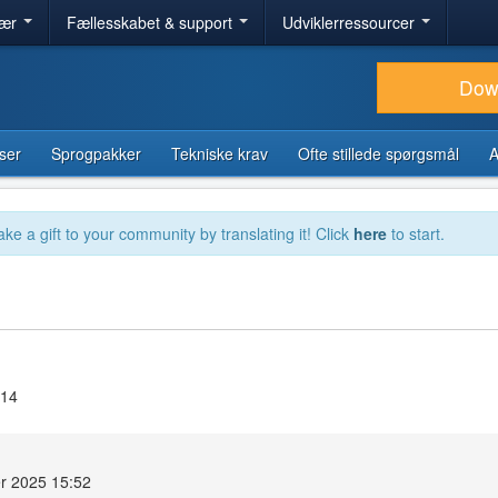
lær
Fællesskabet & support
Udviklerressourcer
Dow
ser
Sprogpakker
Tekniske krav
Ofte stillede spørgsmål
A
ake a gift to your community by translating it! Click
here
to start.
.14
er 2025 15:52