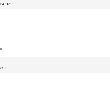
024 16:11
.6
6:19