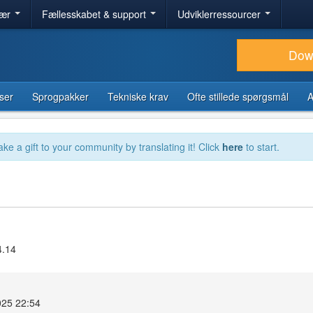
lær
Fællesskabet & support
Udviklerressourcer
Dow
ser
Sprogpakker
Tekniske krav
Ofte stillede spørgsmål
A
ake a gift to your community by translating it! Click
here
to start.
4.14
025 22:54