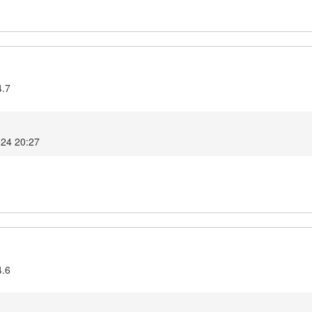
4.7
024 20:27
4.6