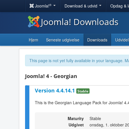
®
Joomla!
Download & udvid
Opdag & 
Joomla! Downloads
Hjem
Seneste udgivelse
Downloads
Udvidel
This page is not yet fully available in your language. M
Joomla! 4 - Georgian
Version 4.4.14.1
Stable
This is the Georgian Language Pack for Joomla! 4.
Maturity
Stable
Udgivet
onsdag, 1. oktober 2