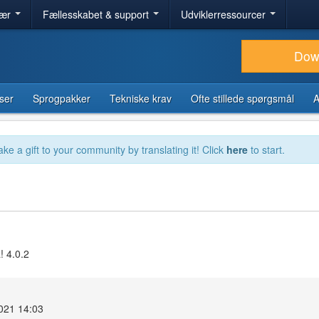
lær
Fællesskabet & support
Udviklerressourcer
Dow
ser
Sprogpakker
Tekniske krav
Ofte stillede spørgsmål
A
ake a gift to your community by translating it! Click
here
to start.
! 4.0.2
021 14:03