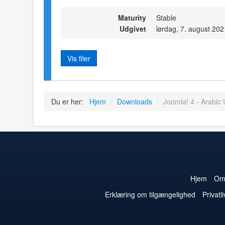
Maturity
Stable
Udgivet
lørdag, 7. august 20
Vis filer
Du er her:
Hjem
/
Downloads
/
Joomla! 4 - Arabic 
Hjem
O
Erklæring om tilgængelighed
Privatli