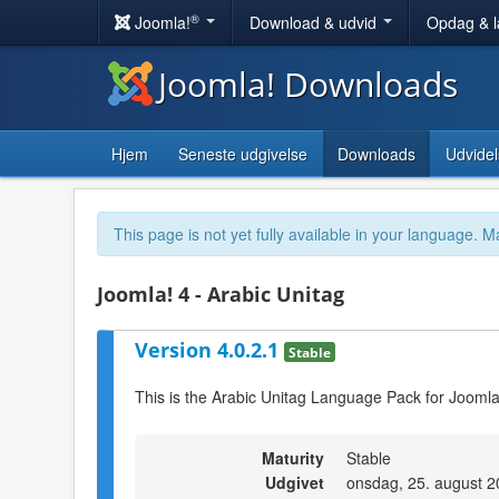
®
Joomla!
Download & udvid
Opdag & 
Joomla! Downloads
Hjem
Seneste udgivelse
Downloads
Udvidel
This page is not yet fully available in your language. M
Joomla! 4 - Arabic Unitag
Version 4.0.2.1
Stable
This is the Arabic Unitag Language Pack for Joomla
Maturity
Stable
Udgivet
onsdag, 25. august 2