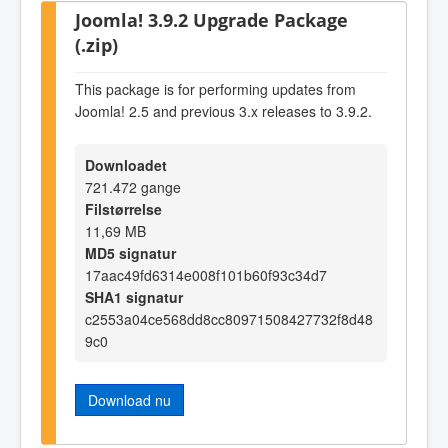
Joomla! 3.9.2 Upgrade Package
(.zip)
This package is for performing updates from
Joomla! 2.5 and previous 3.x releases to 3.9.2.
Downloadet
721.472 gange
Filstørrelse
11,69 MB
MD5 signatur
17aac49fd6314e008f101b60f93c34d7
SHA1 signatur
c2553a04ce568dd8cc80971508427732f8d48
9c0
Download nu