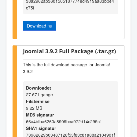
38a2962ab3601505187774ed4919aa83bbe4
c75f
Download nu
Joomla! 3.9.2 Full Package (.tar.gz)
This is the full download package for Joomla!
3.9.2
Downloadet
27.671 gange
Filstørrelse
9,22 MB
MD5 signatur
66a4bfba6260a8909bca972d14c295c1
SHA1 signatur
73962629b03487128f53f83c81a88a2104901f