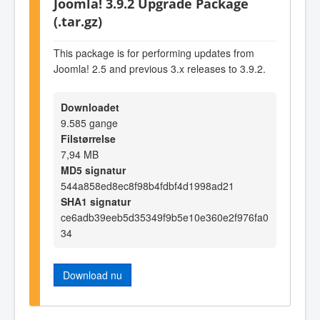
Joomla! 3.9.2 Upgrade Package
(.tar.gz)
This package is for performing updates from
Joomla! 2.5 and previous 3.x releases to 3.9.2.
Downloadet
9.585 gange
Filstørrelse
7,94 MB
MD5 signatur
544a858ed8ec8f98b4fdbf4d1998ad21
SHA1 signatur
ce6adb39eeb5d35349f9b5e10e360e2f976fa0
34
Download nu