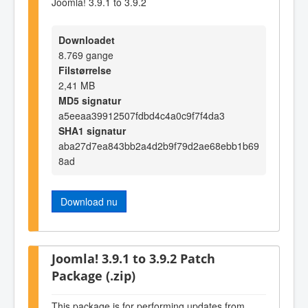
Joomla! 3.9.1 to 3.9.2
Downloadet
8.769 gange
Filstørrelse
2,41 MB
MD5 signatur
a5eeaa39912507fdbd4c4a0c9f7f4da3
SHA1 signatur
aba27d7ea843bb2a4d2b9f79d2ae68ebb1b69
8ad
Download nu
Joomla! 3.9.1 to 3.9.2 Patch
Package (.zip)
This package is for performing updates from