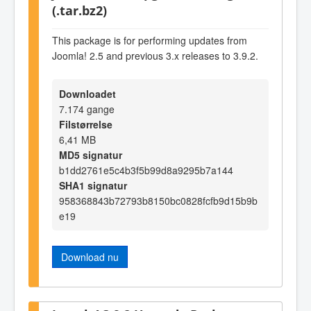
(.tar.bz2)
This package is for performing updates from
Joomla! 2.5 and previous 3.x releases to 3.9.2.
Downloadet
7.174 gange
Filstørrelse
6,41 MB
MD5 signatur
b1dd2761e5c4b3f5b99d8a9295b7a144
SHA1 signatur
958368843b72793b8150bc0828fcfb9d15b9b
e19
Download nu