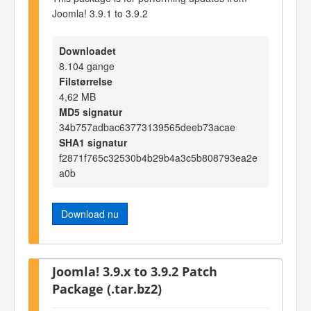
Joomla! 3.9.1 to 3.9.2
Downloadet
8.104 gange
Filstørrelse
4,62 MB
MD5 signatur
34b757adbac63773139565deeb73acae
SHA1 signatur
f2871f765c32530b4b29b4a3c5b808793ea2e
a0b
Download nu
Joomla! 3.9.x to 3.9.2 Patch
Package (.tar.bz2)