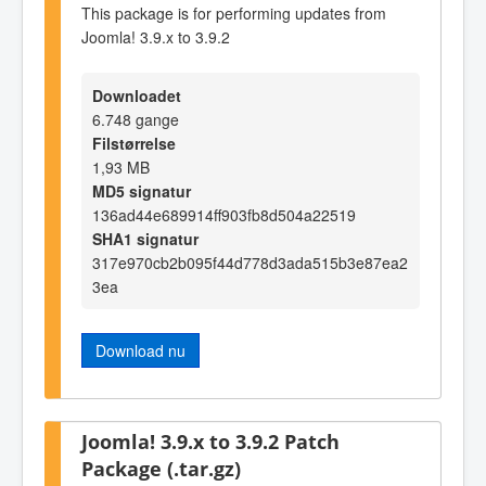
This package is for performing updates from
Joomla! 3.9.x to 3.9.2
Downloadet
6.748 gange
Filstørrelse
1,93 MB
MD5 signatur
136ad44e689914ff903fb8d504a22519
SHA1 signatur
317e970cb2b095f44d778d3ada515b3e87ea2
3ea
Download nu
Joomla! 3.9.x to 3.9.2 Patch
Package (.tar.gz)