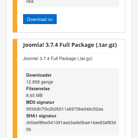
0ea
Download nu
Joomla! 3.7.4 Full Package (.tar.gz)
Joomla! 3.7.4 Full Package (.tar.gz)
Downloadet
12.858 gange
Filstørrelse
8,65 MB
MD5 signatur
9556db7f3c2b2b511a6970be04bc52aa
SHA1 signatur
cb5aef8fee541091aee3ade0bae14ae83af83d
0b