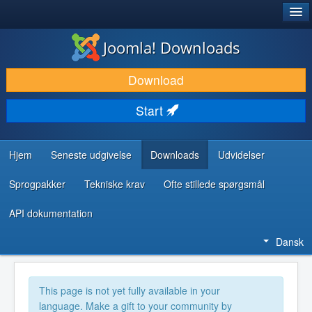
®
JOOMLA!
Joomla! Downloads
DOWNLOAD & UDVID
Download
OPDAG & LÆR
Start
FÆLLESSKABET & SUPPORT
UDVIKLERRESSOURCER
Hjem
Seneste udgivelse
Downloads
Udvidelser
Sprogpakker
Tekniske krav
Ofte stillede spørgsmål
API dokumentation
Dansk
This page is not yet fully available in your
language. Make a gift to your community by