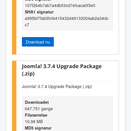
107f264b7ab7a4db53cd7efcaca0f3e0
SHA1 signatur
a995bf7fab5fcf4415432d49133204ab2a34dc
c7
Download nu
Joomla! 3.7.4 Upgrade Package
(.zip)
Joomla! 3.7.4 Upgrade Package (.zip)
Downloadet
647.751 gange
Filstørrelse
10,98 MB
MD5 signatur