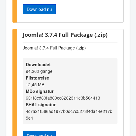
Download nu
Joomla! 3.7.4 Full Package (.zip)
Joomla! 3.7.4 Full Package (.zip)
Downloadet
94.262 gange
Filstørrelse
12,45 MB
MD5 signatur
631f8cd60fa869cc6282311e3b504413
SHA1 signatur
4c7a21f566ad1977b0dc7c5273f4da44e217b
5e4
Download nu