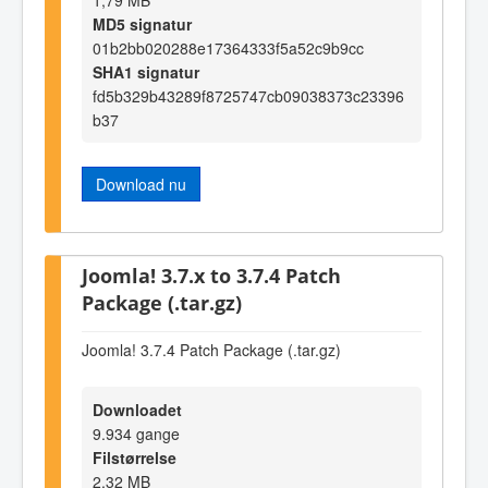
1,79 MB
MD5 signatur
01b2bb020288e17364333f5a52c9b9cc
SHA1 signatur
fd5b329b43289f8725747cb09038373c23396
b37
Download nu
Joomla! 3.7.x to 3.7.4 Patch
Package (.tar.gz)
Joomla! 3.7.4 Patch Package (.tar.gz)
Downloadet
9.934 gange
Filstørrelse
2,32 MB