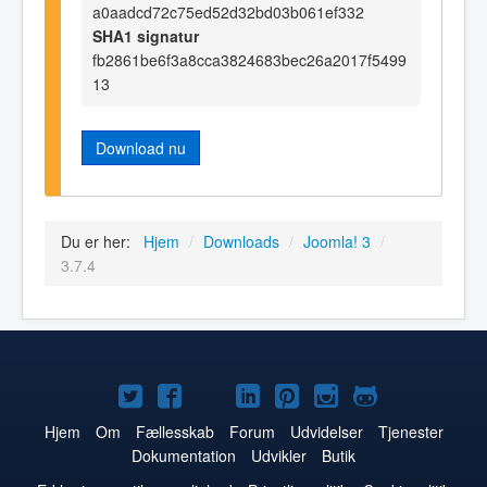
a0aadcd72c75ed52d32bd03b061ef332
SHA1 signatur
fb2861be6f3a8cca3824683bec26a2017f5499
13
Download nu
Du er her:
Hjem
/
Downloads
/
Joomla! 3
/
3.7.4
Joomla!
Joomla!
Joomla!
Joomla!
Joomla!
Joomla!
Joomla!
på
på
på
på
på
på
på
Hjem
Om
Fællesskab
Forum
Udvidelser
Tjenester
Dokumentation
Udvikler
Butik
Twitter
Facebook
YouTube
LinkedIn
Pinterest
Instagram
GitHub