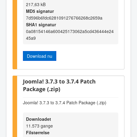
217,63 kB
MD5 signatur
7d596b6fdc6281091276766268c2659a
SHA1 signatur
0a08154146a600425173062a5cd436444e24
45a9
Download nu
Joomla! 3.7.3 to 3.7.4 Patch
Package (.zip)
Joomla! 3.7.3 to 3.7.4 Patch Package (.zip)
Downloadet
11.573 gange
Filstørrelse