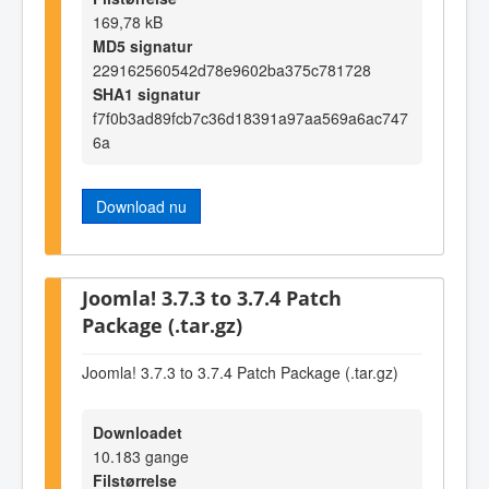
169,78 kB
MD5 signatur
229162560542d78e9602ba375c781728
SHA1 signatur
f7f0b3ad89fcb7c36d18391a97aa569a6ac747
6a
Download nu
Joomla! 3.7.3 to 3.7.4 Patch
Package (.tar.gz)
Joomla! 3.7.3 to 3.7.4 Patch Package (.tar.gz)
Downloadet
10.183 gange
Filstørrelse