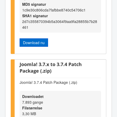
MD5 signatur
1c9e30c806cda7fafbbe8740c54706c1
SHA1 signatur
2d7c355870394b5a3064f9aa9fa28855b7b28
461
Download nu
Joomla! 3.7.x to 3.7.4 Patch
Package (.zip)
Joomla! 3.7.4 Patch Package (.zip)
Downloadet
7.893 gange
Filstørrelse
3,30 MB