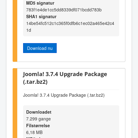
MD5 signatur
783f1e4de1cc5dd8339df071bcdd783b
SHA1 signatur
14be54fc512c1c365f0dfb6c1ec02a465e42c4
1d
Download nu
Joomla! 3.7.4 Upgrade Package
(.tar.bz2)
Joomla! 3.7.4 Upgrade Package (.tar.bz2)
Downloadet
7.299 gange
Filstørrelse
6,18 MB