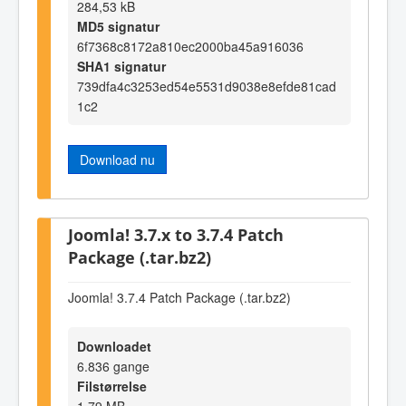
284,53 kB
MD5 signatur
6f7368c8172a810ec2000ba45a916036
SHA1 signatur
739dfa4c3253ed54e5531d9038e8efde81cad
1c2
Download nu
Joomla! 3.7.x to 3.7.4 Patch
Package (.tar.bz2)
Joomla! 3.7.4 Patch Package (.tar.bz2)
Downloadet
6.836 gange
Filstørrelse