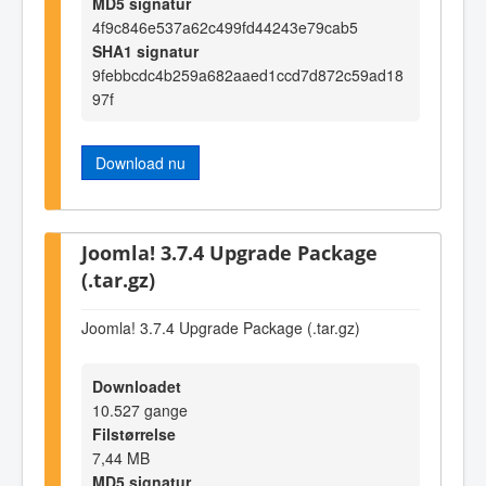
MD5 signatur
4f9c846e537a62c499fd44243e79cab5
SHA1 signatur
9febbcdc4b259a682aaed1ccd7d872c59ad18
97f
Download nu
Joomla! 3.7.4 Upgrade Package
(.tar.gz)
Joomla! 3.7.4 Upgrade Package (.tar.gz)
Downloadet
10.527 gange
Filstørrelse
7,44 MB
MD5 signatur