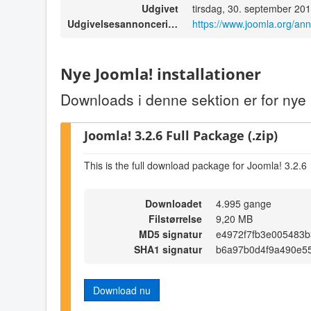
Udgivet
tirsdag, 30. september 20
Udgivelsesannoncering
https://www.joomla.org/an
Nye Joomla! installationer
Downloads i denne sektion er for nye i
Joomla! 3.2.6 Full Package (.zip)
This is the full download package for Joomla! 3.2.6
Downloadet
4.995 gange
Filstørrelse
9,20 MB
MD5 signatur
e4972f7fb3e005483
SHA1 signatur
b6a97b0d4f9a490e5
Download nu