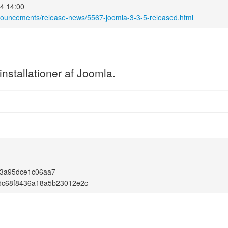
14 14:00
nouncements/release-news/5567-joomla-3-3-5-released.html
nstallationer af Joomla.
b3a95dce1c06aa7
5c68f8436a18a5b23012e2c