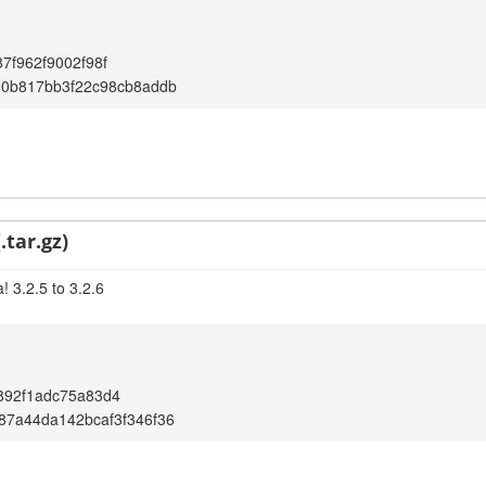
7f962f9002f98f
90b817bb3f22c98cb8addb
.tar.gz)
 3.2.5 to 3.2.6
892f1adc75a83d4
87a44da142bcaf3f346f36