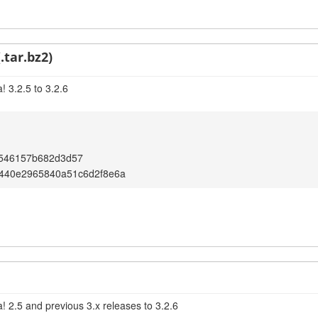
.tar.bz2)
 3.2.5 to 3.2.6
546157b682d3d57
440e2965840a51c6d2f8e6a
! 2.5 and previous 3.x releases to 3.2.6