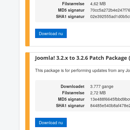
Filstørrelse
4,62 MB
MD5 signatur
70cc5a272b4e247f76
SHA1 signatur
02e392555ad1d0b5c
Download nu
Joomla! 3.2.x to 3.2.6 Patch Package (
This package is for performing updates from any Jo
Downloadet
3.777 gange
Filstørrelse
2,72 MB
MD5 signatur
13e488f6645fbbd9bc
SHA1 signatur
84485e540b8af478e
Download nu