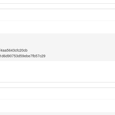
f4aa5643cfc20cb
1d6d90753d59ebe7fb57c29