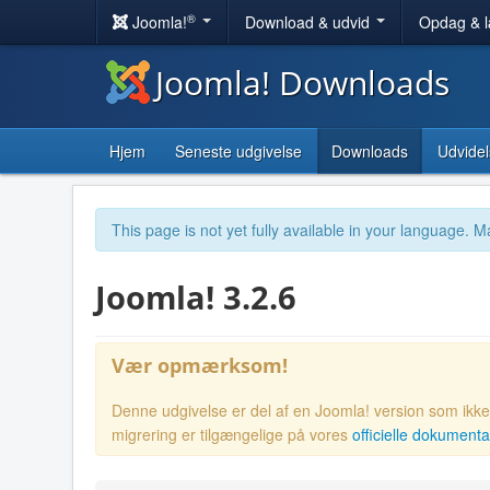
®
Joomla!
Download & udvid
Opdag & 
Joomla! Downloads
Hjem
Seneste udgivelse
Downloads
Udvidel
This page is not yet fully available in your language. M
Joomla! 3.2.6
Vær opmærksom!
Denne udgivelse er del af en Joomla! version som ikke l
migrering er tilgængelige på vores
officielle dokumenta