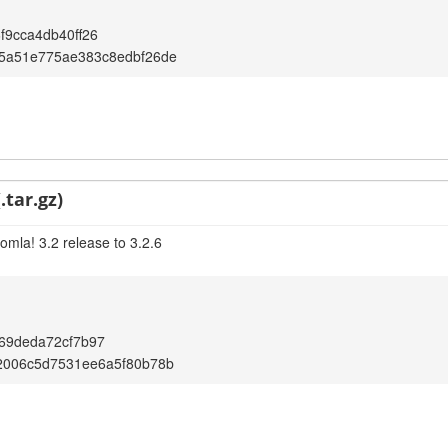
f9cca4db40ff26
5a51e775ae383c8edbf26de
.tar.gz)
omla! 3.2 release to 3.2.6
69deda72cf7b97
2006c5d7531ee6a5f80b78b