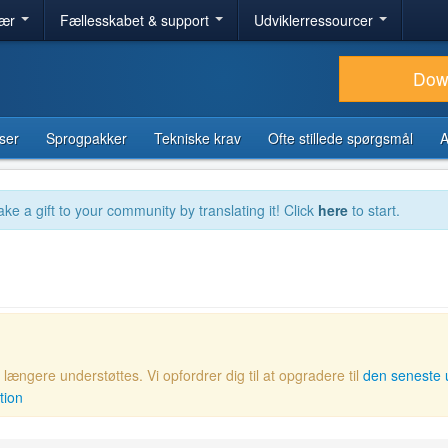
lær
Fællesskabet & support
Udviklerressourcer
Dow
ser
Sprogpakker
Tekniske krav
Ofte stillede spørgsmål
A
ake a gift to your community by translating it! Click
here
to start.
ængere understøttes. Vi opfordrer dig til at opgradere til
den seneste 
tion