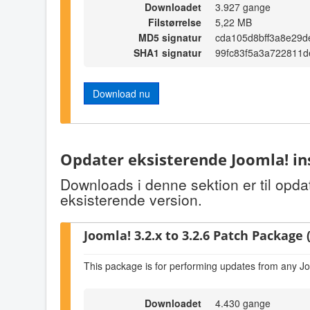
Downloadet
3.927 gange
Filstørrelse
5,22 MB
MD5 signatur
cda105d8bff3a8e29
SHA1 signatur
99fc83f5a3a722811
Download nu
Opdater eksisterende Joomla! in
Downloads i denne sektion er til opda
eksisterende version.
Joomla! 3.2.x to 3.2.6 Patch Package (
This package is for performing updates from any Jo
Downloadet
4.430 gange