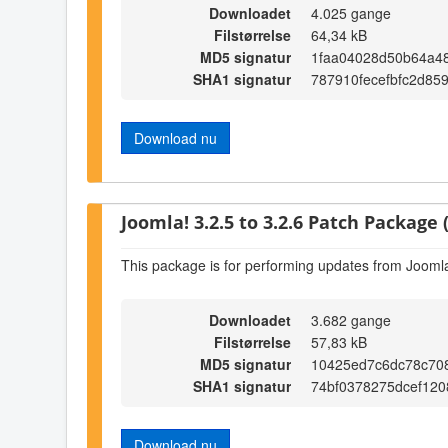
Downloadet
4.025 gange
Filstørrelse
64,34 kB
MD5 signatur
1faa04028d50b64a48
SHA1 signatur
787910fecefbfc2d85
Download nu
Joomla! 3.2.5 to 3.2.6 Patch Package (
This package is for performing updates from Joomla!
Downloadet
3.682 gange
Filstørrelse
57,83 kB
MD5 signatur
10425ed7c6dc78c70
SHA1 signatur
74bf0378275dcef120
Download nu