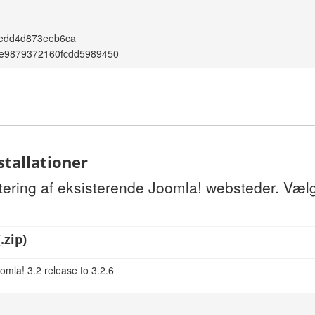
dedd4d873eeb6ca
de9879372160fcdd5989450
stallationer
tering af eksisterende Joomla! websteder. Vælg
.zip)
omla! 3.2 release to 3.2.6