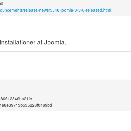
00
nouncements/release-news/5546-joomla-3-3-0-released.html
nstallationer af Joomla.
b80612346ba21fc
4e8e39713b535228f0469bd