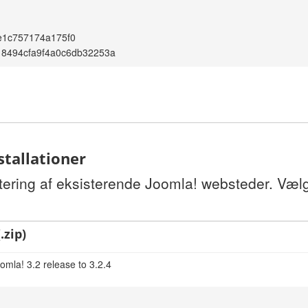
e1c757174a175f0
18494cfa9f4a0c6db32253a
stallationer
tering af eksisterende Joomla! websteder. Vælg
.zip)
omla! 3.2 release to 3.2.4