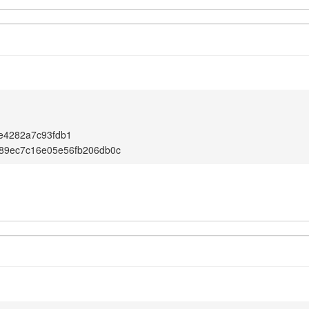
e4282a7c93fdb1
89ec7c16e05e56fb206db0c