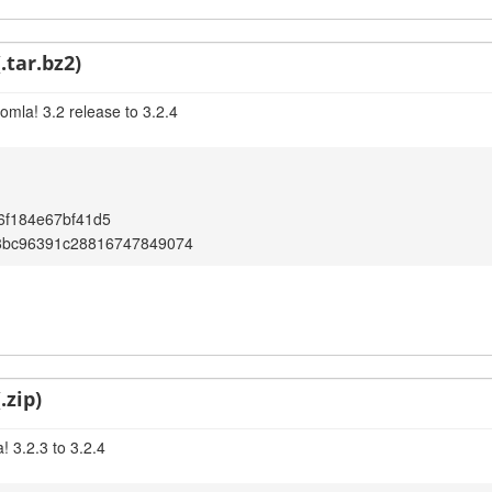
.tar.bz2)
omla! 3.2 release to 3.2.4
6f184e67bf41d5
8bc96391c28816747849074
.zip)
 3.2.3 to 3.2.4