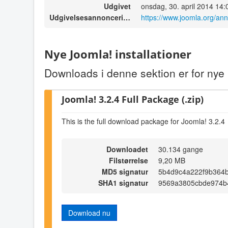
Udgivet
onsdag, 30. april 2014 14:
Udgivelsesannoncering
https://www.joomla.org/an
Nye Joomla! installationer
Downloads i denne sektion er for nye i
Joomla! 3.2.4 Full Package (.zip)
This is the full download package for Joomla! 3.2.4
Downloadet
30.134 gange
Filstørrelse
9,20 MB
MD5 signatur
5b4d9c4a222f9b364
SHA1 signatur
9569a3805cbde974b
Download nu