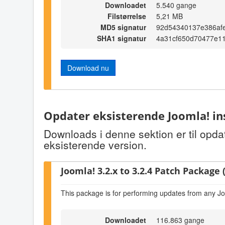
Downloadet
5.540 gange
Filstørrelse
5,21 MB
MD5 signatur
92d54340137e386af
SHA1 signatur
4a31cf650d70477e1
Download nu
Opdater eksisterende Joomla! in
Downloads i denne sektion er til opda
eksisterende version.
Joomla! 3.2.x to 3.2.4 Patch Package (
This package is for performing updates from any Jo
Downloadet
116.863 gange