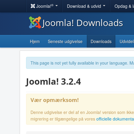
®
Joomla!
Download & udvid
Opdag & 
Joomla! Downloads
Hjem
Seneste udgivelse
Downloads
Udvidel
This page is not yet fully available in your language. M
Joomla! 3.2.4
Vær opmærksom!
Denne udgivelse er del af en Joomla! version som ikke l
migrering er tilgængelige på vores
officielle dokumenta