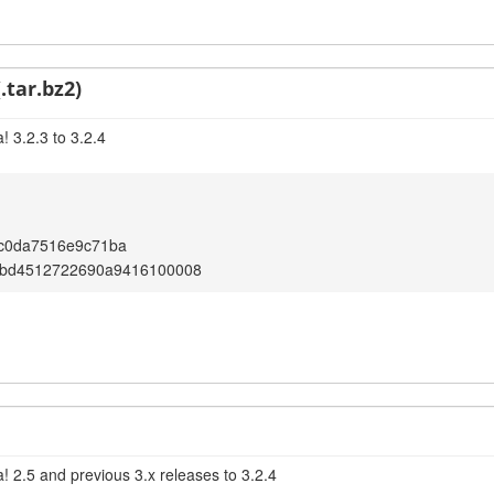
.tar.bz2)
 3.2.3 to 3.2.4
c0da7516e9c71ba
bd4512722690a9416100008
! 2.5 and previous 3.x releases to 3.2.4