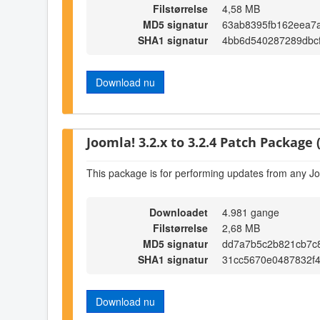
Filstørrelse
4,58 MB
MD5 signatur
63ab8395fb162eea7a
SHA1 signatur
4bb6d540287289dbc
Download nu
Joomla! 3.2.x to 3.2.4 Patch Package (
This package is for performing updates from any Jo
Downloadet
4.981 gange
Filstørrelse
2,68 MB
MD5 signatur
dd7a7b5c2b821cb7c
SHA1 signatur
31cc5670e0487832f
Download nu