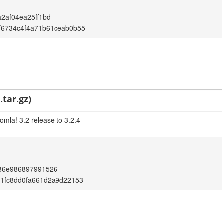
2af04ea25ff1bd
f6734c4f4a71b61ceab0b55
.tar.gz)
omla! 3.2 release to 3.2.4
86e986897991526
41fc8dd0fa661d2a9d22153