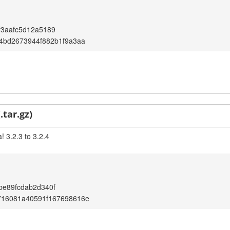
f3aafc5d12a5189
4bd2673944f882b1f9a3aa
.tar.gz)
 3.2.3 to 3.2.4
be89fcdab2d340f
716081a40591f167698616e