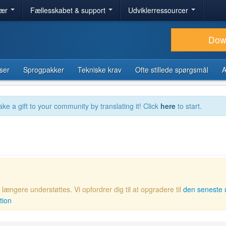
lær
Fællesskabet & support
Udviklerressourcer
Dow
ser
Sprogpakker
Tekniske krav
Ofte stillede spørgsmål
A
ake a gift to your community by translating it! Click
here
to start.
ængere understøttes. Vi opfordrer dig til at opgradere til
den seneste 
tion