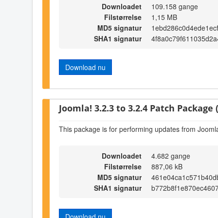
Downloadet
109.158 gange
Filstørrelse
1,15 MB
MD5 signatur
1ebd286c0d4ede1ec
SHA1 signatur
4f8a0c79f611035d2a
Download nu
Joomla! 3.2.3 to 3.2.4 Patch Package (
This package is for performing updates from Joomla!
Downloadet
4.682 gange
Filstørrelse
887,06 kB
MD5 signatur
461e04ca1c571b40d
SHA1 signatur
b772b8f1e870ec460
Download nu